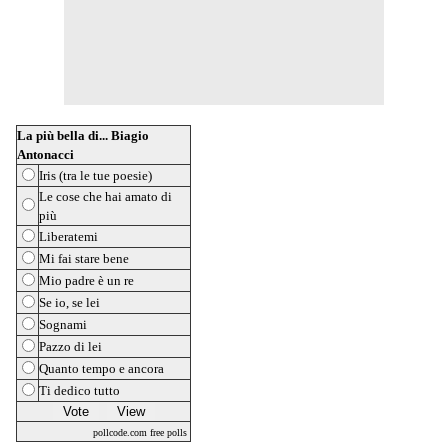
La più bella di... Biagio
Antonacci
Iris (tra le tue poesie)
Le cose che hai amato di
più
Liberatemi
Mi fai stare bene
Mio padre è un re
Se io, se lei
Sognami
Pazzo di lei
Quanto tempo e ancora
Ti dedico tutto
pollcode.com
free polls