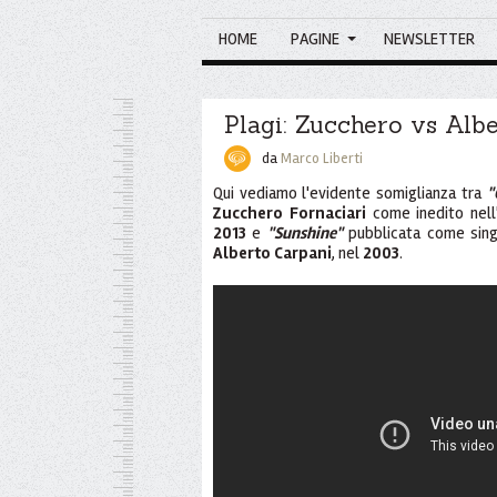
HOME
PAGINE
NEWSLETTER
Plagi: Zucchero vs Alb
da
Marco Liberti
Qui vediamo l'evidente somiglianza tra
"
Zucchero Fornaciari
come inedito nell
2013
e
"Sunshine"
pubblicata come sin
Alberto Carpani
, nel
2003
.