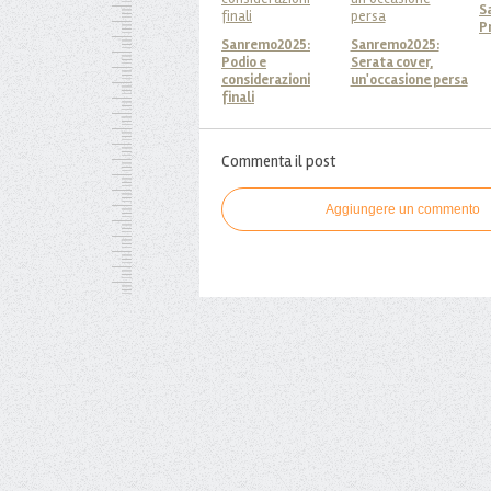
S
P
Sanremo2025:
Sanremo2025:
Podio e
Serata cover,
considerazioni
un'occasione persa
finali
Commenta il post
Aggiungere un commento