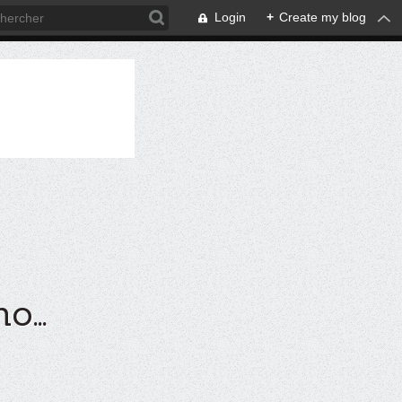
Login
+
Create my blog
...