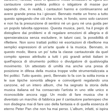
cantautore come profeta politico o istigatore di masse pur
sapendo che, in realtà, i cantautori hanno e continueranno ad
avere grande presa tra i giovani. Bennato mette un freno a tutto
questo spiegando che ciò che scrive, in fondo, sono solo canzoni
e non ha la presunzione di sentirsi nè un guru nè una guida per
un popolo talvolta oppresso. Questa musica, però, ha il pregio di
distogliere dai problemi e di regalare emozioni di allegria e di
spensieratezza senza escludere, in taluni casi, la possibilità di
riflettere. Non sono trattati politici nè esortazioni di ribellione ma
semplici espressioni di un'arte quale è la musica. Bennato, in
questo modo, libera un po' tutta la classe cantautorale da quel
compito spesso attribuito a tutti i più grandi artisti italiani in
quell'epoca di strumento politico o divulgatore di qualsivoglia
movimento. Un attestato di umiltà ma anche una presa di
posizione in difesa della musica troppe volte strumentalizzata a
fini politici. Tutto questo, però, Bennato lo fa con la solita ironia e
le sue tipiche sonorità allegre e coinvolgenti regalando una
canzone, ed un intero album, che ha segnato la storia della
musica italiana ed ha consacrato l'artista in uno stile unico e
riconoscibile ancora oggi. Un modo di fare musica che è
diventato un marchio di fabbrica per il cantautore partenopeo che
non disdegna mai di fare uso della fantasia e di quella essenza di
eterno Peter Pan che non ha mai perso. L'album, infatti, si ispira