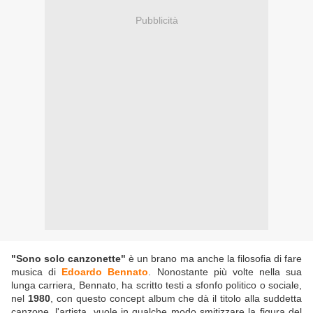
Pubblicità
"Sono solo canzonette"
è un brano ma anche la filosofia di fare
musica di
Edoardo Bennato
. Nonostante più volte nella sua
lunga carriera, Bennato, ha scritto testi a sfonfo politico o sociale,
nel
1980
, con questo concept album che dà il titolo alla suddetta
canzone, l'artista, vuole in qualche modo smitizzare la figura del