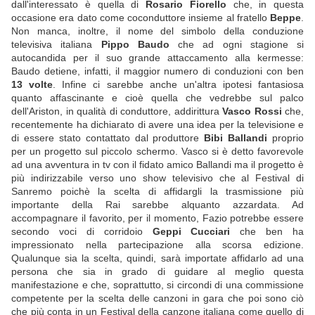
dall'interessato è quella di
Rosario Fiorello
che, in questa
occasione era dato come coconduttore insieme al fratello
Beppe
.
Non manca, inoltre, il nome del simbolo della conduzione
televisiva italiana
Pippo Baudo
che ad ogni stagione si
autocandida per il suo grande attaccamento alla kermesse:
Baudo detiene, infatti, il maggior numero di conduzioni con ben
13 volte
. Infine ci sarebbe anche un'altra ipotesi fantasiosa
quanto affascinante e cioè quella che vedrebbe sul palco
dell'Ariston, in qualità di conduttore, addirittura
Vasco Rossi
che,
recentemente ha dichiarato di avere una idea per la televisione e
di essere stato contattato dal produttore
Bibi Ballandi
proprio
per un progetto sul piccolo schermo. Vasco si è detto favorevole
ad una avventura in tv con il fidato amico Ballandi ma il progetto è
più indirizzabile verso uno show televisivo che al Festival di
Sanremo poichè la scelta di affidargli la trasmissione più
importante della Rai sarebbe alquanto azzardata. Ad
accompagnare il favorito, per il momento, Fazio potrebbe essere
secondo voci di corridoio
Geppi Cucciari
che ben ha
impressionato nella partecipazione alla scorsa edizione.
Qualunque sia la scelta, quindi, sarà importate affidarlo ad una
persona che sia in grado di guidare al meglio questa
manifestazione e che, soprattutto, si circondi di una commissione
competente per la scelta delle canzoni in gara che poi sono ciò
che più conta in un Festival della canzone italiana come quello di