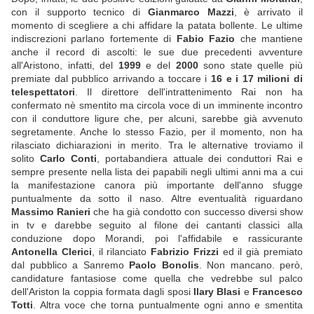
con il supporto tecnico di
Gianmarco Mazzi
, è arrivato il
momento di scegliere a chi affidare la patata bollente. Le ultime
indiscrezioni parlano fortemente di
Fabio Fazio
che mantiene
anche il record di ascolti: le sue due precedenti avventure
all'Aristono, infatti, del
1999
e del
2000
sono state quelle più
premiate dal pubblico arrivando a toccare i
16 e i 17 milioni di
telespettatori
. Il direttore dell'intrattenimento Rai non ha
confermato nè smentito ma circola voce di un imminente incontro
con il conduttore ligure che, per alcuni, sarebbe già avvenuto
segretamente. Anche lo stesso Fazio, per il momento, non ha
rilasciato dichiarazioni in merito. Tra le alternative troviamo il
solito
Carlo Conti
, portabandiera attuale dei conduttori Rai e
sempre presente nella lista dei papabili negli ultimi anni ma a cui
la manifestazione canora più importante dell'anno sfugge
puntualmente da sotto il naso. Altre eventualità riguardano
Massimo Ranieri
che ha già condotto con successo diversi show
in tv e darebbe seguito al filone dei cantanti classici alla
conduzione dopo Morandi, poi l'affidabile e rassicurante
Antonella Clerici
, il rilanciato
Fabrizio Frizzi
ed il già premiato
dal pubblico a Sanremo
Paolo Bonolis
. Non mancano. però,
candidature fantasiose come quella che vedrebbe sul palco
dell'Ariston la coppia formata dagli sposi
Ilary Blasi
e
Francesco
Totti
. Altra voce che torna puntualmente ogni anno e smentita