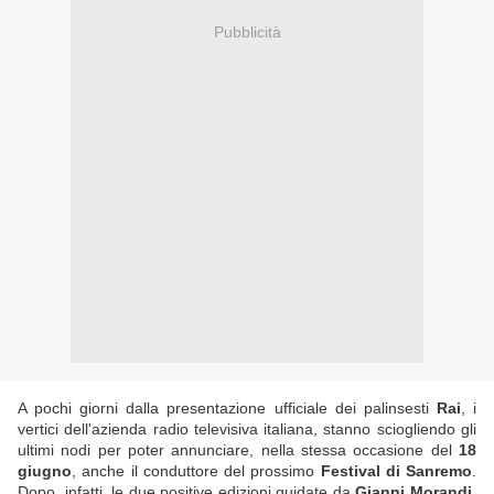
Pubblicità
A pochi giorni dalla presentazione ufficiale dei palinsesti
Rai
, i
vertici dell'azienda radio televisiva italiana, stanno sciogliendo gli
ultimi nodi per poter annunciare, nella stessa occasione del
18
giugno
, anche il conduttore del prossimo
Festival di Sanremo
.
Dopo, infatti, le due positive edizioni guidate da
Gianni Morandi
,