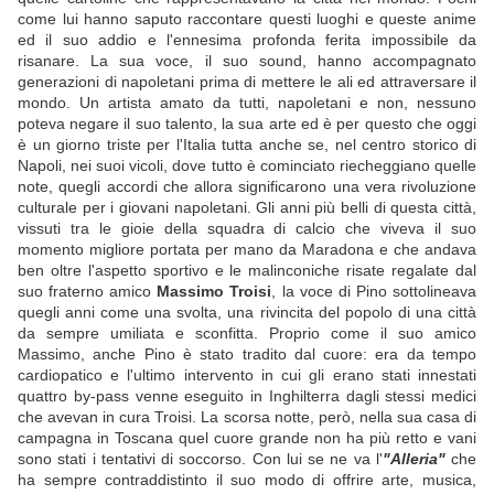
come lui hanno saputo raccontare questi luoghi e queste anime
ed il suo addio e l'ennesima profonda ferita impossibile da
risanare. La sua voce, il suo sound, hanno accompagnato
generazioni di napoletani prima di mettere le ali ed attraversare il
mondo. Un artista amato da tutti, napoletani e non, nessuno
poteva negare il suo talento, la sua arte ed è per questo che oggi
è un giorno triste per l'Italia tutta anche se, nel centro storico di
Napoli, nei suoi vicoli, dove tutto è cominciato riecheggiano quelle
note, quegli accordi che allora significarono una vera rivoluzione
culturale per i giovani napoletani. Gli anni più belli di questa città,
vissuti tra le gioie della squadra di calcio che viveva il suo
momento migliore portata per mano da Maradona e che andava
ben oltre l'aspetto sportivo e le malinconiche risate regalate dal
suo fraterno amico
Massimo Troisi
, la voce di Pino sottolineava
quegli anni come una svolta, una rivincita del popolo di una città
da sempre umiliata e sconfitta. Proprio come il suo amico
Massimo, anche Pino è stato tradito dal cuore: era da tempo
cardiopatico e l'ultimo intervento in cui gli erano stati innestati
quattro by-pass venne eseguito in Inghilterra dagli stessi medici
che avevan in cura Troisi. La scorsa notte, però, nella sua casa di
campagna in Toscana quel cuore grande non ha più retto e vani
sono stati i tentativi di soccorso. Con lui se ne va l'
"Alleria"
che
ha sempre contraddistinto il suo modo di offrire arte, musica,