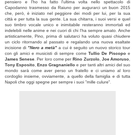
pensiero e l'ho ha fatto l'ultima volta nello spettacolo di
Capodanno trasmesso da Raiuno per augurarci un buon 2015
che, però, è iniziato nel peggiore dei modi per lui, per la sua
città e per tutta la sua gente. La sua chitarra, i suoi versi e quel
suo timbro vocale unico e inimitabile resteranno immortali ed
indelebili nelle anime e nei cuori di chi l'ha sempre amato. Anche
artisticamente, Pino, prima di salutarci ha voluto quasi chiudere
un ciclo ritornando al passato e regalando una nuova esaltate
incisione di
"Nero a metà"
a cui è seguito un nuovo storico tour
con gli amici e musicisti di sempre come
Tullio De Piscopo
e
James Senese
. Per loro come per
Rino Zurzolo
,
Joe Amoruso
,
Tony Esposito
,
Enzo Gragnaniello
e per tanti altri amici del suo
mondo sarà come aver perso un fratello e ci uniamo al loro
cordoglio insieme, ovviamente, a quello della famiglia e di tutta
Napoli che oggi spegne per sempre i suoi "mille culure".