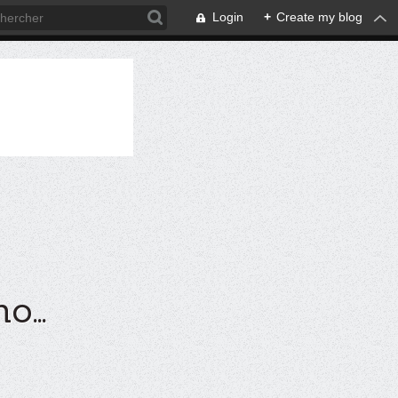
Login
+
Create my blog
...