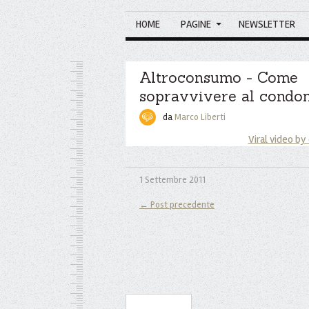
HOME
PAGINE
NEWSLETTER
Altroconsumo - Come
sopravvivere al condom
da
Marco Liberti
Viral video by
1 Settembre 2011
← Post precedente
Iscriviti alla Newsletter