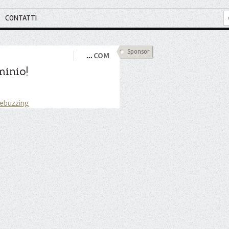
CONTATTI
Sponsor
…
COM
inio!
 ebuzzing