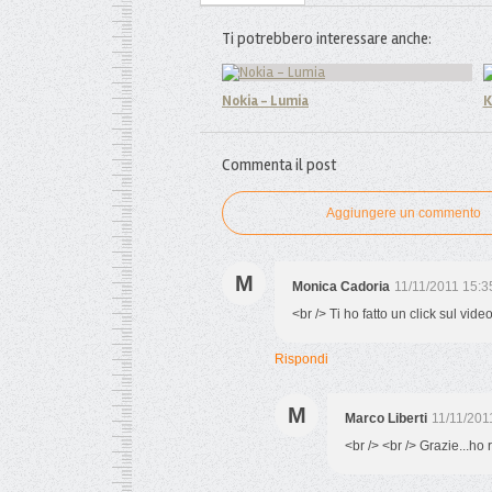
Ti potrebbero interessare anche:
Nokia - Lumia
K
Commenta il post
Aggiungere un commento
M
Monica Cadoria
11/11/2011 15:3
<br /> Ti ho fatto un click sul video
Rispondi
M
Marco Liberti
11/11/201
<br /> <br /> Grazie...ho 