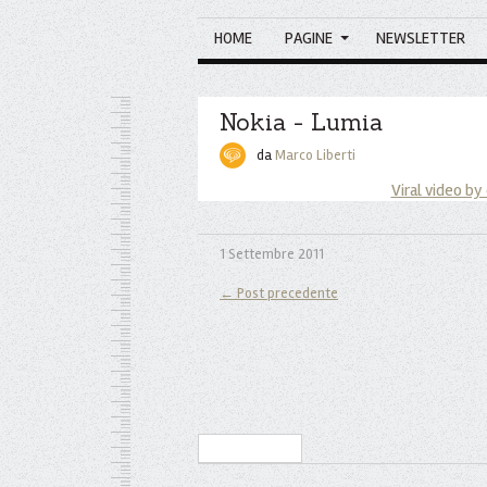
HOME
PAGINE
NEWSLETTER
Nokia - Lumia
da
Marco Liberti
Viral video by
1 Settembre 2011
← Post precedente
Iscriviti alla Newsletter