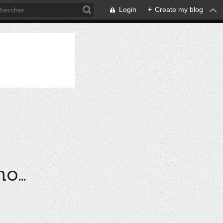
Login
+
Create my blog
...