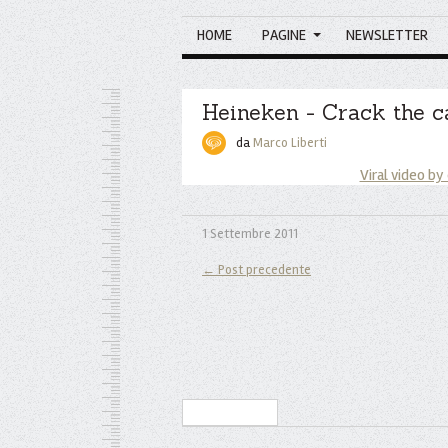
HOME
PAGINE
NEWSLETTER
Heineken - Crack the c
da
Marco Liberti
Viral video by
1 Settembre 2011
← Post precedente
Iscriviti alla Newsletter