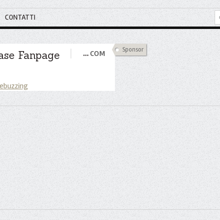
CONTATTI
Sponsor
ase Fanpage
…
COM
 ebuzzing