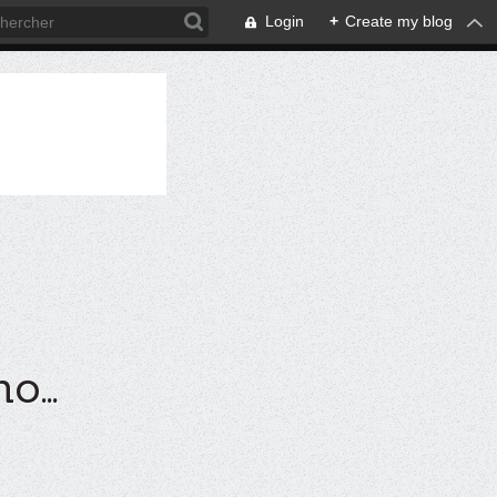
Login
+
Create my blog
...