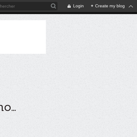
Login
+
Create my blog
...