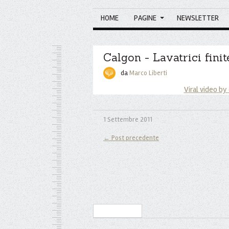
HOME
PAGINE
NEWSLETTER
Calgon - Lavatrici fini
da
Marco Liberti
Viral video by
1 Settembre 2011
← Post precedente
Iscriviti alla Newsletter