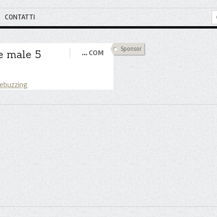
CONTATTI
Sponsor
te male 5
…
COM
 ebuzzing