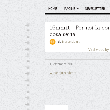
HOME
PAGINE
NEWSLETTER
16mm.it - Per noi la co
cosa seria
da
Marco Liberti
Viral video by
1 Settembre 2011
← Post precedente
Iscriviti alla Newsletter