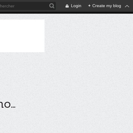
Login
+
Create my blog
...