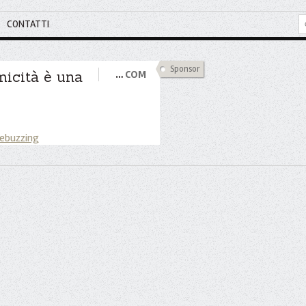
CONTATTI
Sponsor
micità è una
…
COM
 ebuzzing