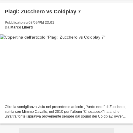
Plagi: Zucchero vs Coldplay 7
Pubblicato su 08/05/PM 23:01
Da
Marco Liberti
Oltre la somiglianza vista nel precedente articolo , "Vedo nero" di Zucchero,
scritta con Mimmo Cavallo, nel 2010 per l'album "Chocabeck" ha anche
un'altra fonte ispirativa proveniente sempre dal sound dei Coldplay, ovvero,
"A spell a rebel yell" incisa...