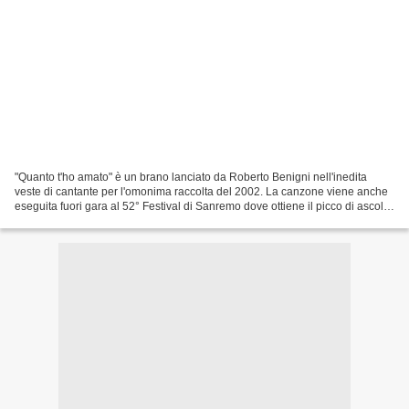
"Quanto t'ho amato" è un brano lanciato da Roberto Benigni nell'inedita
veste di cantante per l'omonima raccolta del 2002. La canzone viene anche
eseguita fuori gara al 52° Festival di Sanremo dove ottiene il picco di ascolti
con oltre 20 milioni di telespettatori....