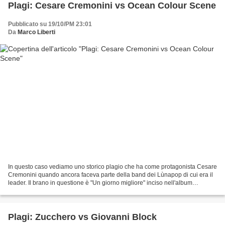
Plagi: Cesare Cremonini vs Ocean Colour Scene
Pubblicato su 19/10/PM 23:01
Da
Marco Liberti
In questo caso vediamo uno storico plagio che ha come protagonista Cesare
Cremonini quando ancora faceva parte della band dei Lùnapop di cui era il
leader. Il brano in questione è "Un giorno migliore" inciso nell'album
"...Squérez?" del 1999 che ha l'identica...
Plagi: Zucchero vs Giovanni Block