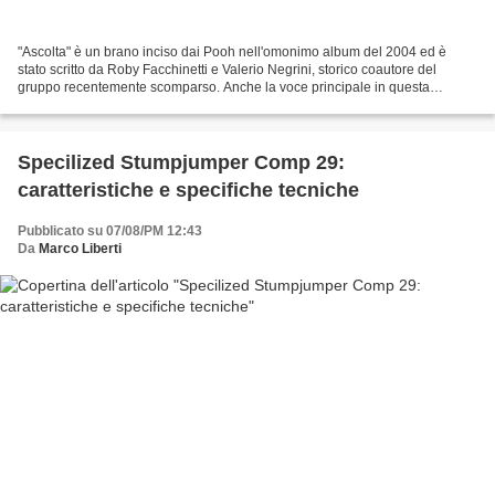
"Ascolta" è un brano inciso dai Pooh nell'omonimo album del 2004 ed è
stato scritto da Roby Facchinetti e Valerio Negrini, storico coautore del
gruppo recentemente scomparso. Anche la voce principale in questa
canzone è quella di Facchinetti che con il...
Specilized Stumpjumper Comp 29:
caratteristiche e specifiche tecniche
Pubblicato su 07/08/PM 12:43
Da
Marco Liberti