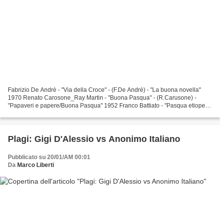
Fabrizio De Andrè - "Via della Croce" - (F.De Andrè) - "La buona novella"
1970 Renato Carosone_Ray Martin - "Buona Pasqua" - (R.Carusone) -
"Papaveri e papere/Buona Pasqua" 1952 Franco Battiato - "Pasqua etiope" -
(F.Battiato) - "L'era del cinghiale bianco"...
Plagi: Gigi D'Alessio vs Anonimo Italiano
Pubblicato su 20/01/AM 00:01
Da
Marco Liberti