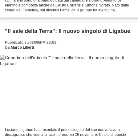
I Dimartino sono una band guidata dal cantautore siciliano Antonio Di
Martino e composta anche da Giusto Correnti e Simona Norato. Nato dalle
ceneri dei Famelika, poi divenuti Famelica, il gruppo ha avuto una
evoluzione importante per ciò che riguarda...
"Il sale della Terra": Il nuovo singolo di Ligabue
Pubblicato su 06/09/PM 23:01
Da
Marco Liberti
Luciano Ligabue ha presentato il primo singolo del suo nuovo lavoro
discografico che vedrà la luce il prossimo 26 novembre. Il titolo di questo