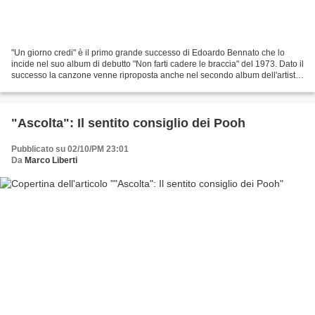
"Un giorno credi" è il primo grande successo di Edoardo Bennato che lo
incide nel suo album di debutto "Non farti cadere le braccia" del 1973. Dato il
successo la canzone venne riproposta anche nel secondo album dell'artista
"I buoni e i cattivi" del...
"Ascolta": Il sentito consiglio dei Pooh
Pubblicato su 02/10/PM 23:01
Da
Marco Liberti