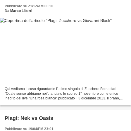
Pubblicato su 21/12/AM 00:01
Da
Marco Liberti
Qui vediamo il caso riguardante l'ultimo singolo di Zucchero Fornaciari,
"Quale senso abbiamo noi", lanciato lo scorso 1° novembre come unico
inedito del live "Una rosa blanca" pubblicato il 3 dicembre 2013. Il brano,
composto insieme a Francesco Tricarico...
Plagi: Nek vs Oasis
Pubblicato su 19/04/PM 23:01