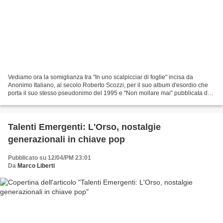
Vediamo ora la somiglianza tra "In uno scalpicciar di foglie" incisa da
Anonimo Italiano, al secolo Roberto Scozzi, per il suo album d'esordio che
porta il suo stesso pseudonimo del 1995 e "Non mollare mai" pubblicata da
Gigi D'Alessio nel 2002 nell'album...
Talenti Emergenti: L'Orso, nostalgie
generazionali in chiave pop
Pubblicato su 12/04/PM 23:01
Da
Marco Liberti