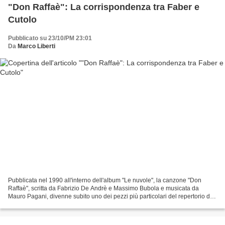
"Don Raffaè": La corrispondenza tra Faber e
Cutolo
Pubblicato su 23/10/PM 23:01
Da
Marco Liberti
Pubblicata nel 1990 all'interno dell'album "Le nuvole", la canzone "Don
Raffaè", scritta da Fabrizio De Andrè e Massimo Bubola e musicata da
Mauro Pagani, divenne subito uno dei pezzi più particolari del repertorio del
cantautore genovese sia per l'uso...