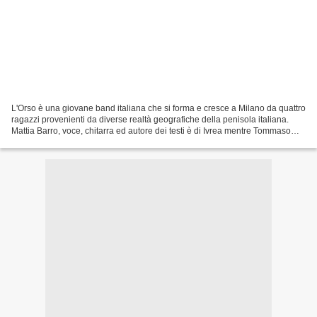
L'Orso è una giovane band italiana che si forma e cresce a Milano da quattro
ragazzi provenienti da diverse realtà geografiche della penisola italiana.
Mattia Barro, voce, chitarra ed autore dei testi è di Ivrea mentre Tommaso
Spinelli, voce e basso è...