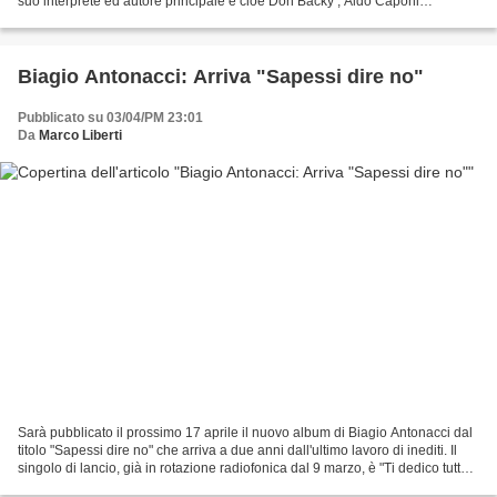
suo interprete ed autore principale e cioè Don Backy , Aldo Caponi
all'anagrafe. Componente del Clan Celentano,...
Biagio Antonacci: Arriva "Sapessi dire no"
Pubblicato su 03/04/PM 23:01
Da
Marco Liberti
Sarà pubblicato il prossimo 17 aprile il nuovo album di Biagio Antonacci dal
titolo "Sapessi dire no" che arriva a due anni dall'ultimo lavoro di inediti. Il
singolo di lancio, già in rotazione radiofonica dal 9 marzo, è "Ti dedico tutto"
ma non sarà...