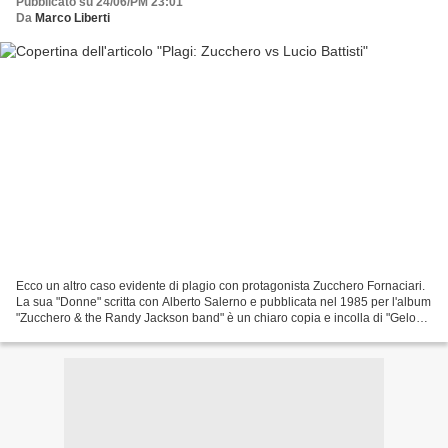
Pubblicato su 24/06/PM 23:01
Da
Marco Liberti
Ecco un altro caso evidente di plagio con protagonista Zucchero Fornaciari.
La sua "Donne" scritta con Alberto Salerno e pubblicata nel 1985 per l'album
"Zucchero & the Randy Jackson band" è un chiaro copia e incolla di "Gelosa
cara" brano inciso da Lucio...