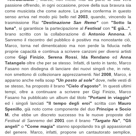
passione offrendo, in ogni occasione, prove della sua bravura sia
come musicista che come autore. La prima conferma in questo
senso arriva nel modo più bello nel
2003
, quando, vincendo la
trasmissione Rai
"Destinazione San Remo"
con
"Sotto la
luna"
, si garantisce la partecipazione al
Festival
con
"E già..."
,
brano scritto con la collaborazione di
Antonio Annona
. A
Sanremo il riscontro del pubblico è positivo ma nonostante ciò,
Marco, torna nel dimenticatoio ma non perde la fiducia nelle
proprie capacità e continua a scrivere canzoni per diversi artisti
come
Gigi Finizio
,
Serena Rossi
,
Ida Rendano
ed
Anna
Tatangelo
oltre che per se stesso. Infatti, di tanto in tanto, Marco
Fasano non disdegna di lanciare dei nuovi singoli che, in rete,
non smettono di collezionare apprezzamenti. Nel
2008
, Marco, è
apparso anche nella soap
"Un posto al sole"
dove, nelle vesti di
se stesso, ha proposto il brano
"Cielo d'agosto"
. In questi ultimi
tempi, oltre a continuare a scrivere per Gigi Finizio, Marco
Fasano ha pubblicato un album dal titolo
"Portami in viaggio"
ed i singoli lanciati
"Il tempo degli eroi"
scritta con
Mauro
Spenillo
, già noto come componente del duo
Principe e Socio
M.
che ebbe un discreto successo tra le nuove proposte del
Festival di Sanremo
del
2001
con il brano
"Targato Na"
,
"Gli
angeli"
o
"Come magia"
stanno spopolando tra gli appassionati
del genere. Marco, infatti, propone un cantautorato semplice,