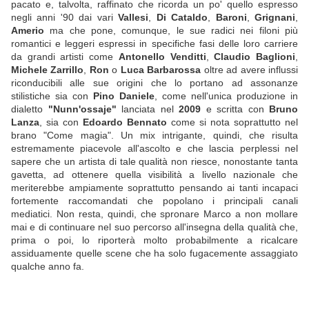
pacato e, talvolta, raffinato che ricorda un po' quello espresso
negli anni '90 dai vari
Vallesi
,
Di Cataldo
,
Baroni
,
Grignani
,
Amerio
ma che pone, comunque, le sue radici nei filoni più
romantici e leggeri espressi in specifiche fasi delle loro carriere
da grandi artisti come
Antonello Venditti
,
Claudio Baglioni
,
Michele Zarrillo
,
Ron
o
Luca Barbarossa
oltre ad avere influssi
riconducibili alle sue origini che lo portano ad assonanze
stilistiche sia con
Pino Daniele
, come nell'unica produzione in
dialetto
"Nunn'ossaje"
lanciata nel
2009
e scritta con
Bruno
Lanza
, sia con
Edoardo Bennato
come si nota soprattutto nel
brano "Come magia". Un mix intrigante, quindi, che risulta
estremamente piacevole all'ascolto e che lascia perplessi nel
sapere che un artista di tale qualità non riesce, nonostante tanta
gavetta, ad ottenere quella visibilità a livello nazionale che
meriterebbe ampiamente soprattutto pensando ai tanti incapaci
fortemente raccomandati che popolano i principali canali
mediatici. Non resta, quindi, che spronare Marco a non mollare
mai e di continuare nel suo percorso all'insegna della qualità che,
prima o poi, lo riporterà molto probabilmente a ricalcare
assiduamente quelle scene che ha solo fugacemente assaggiato
qualche anno fa.