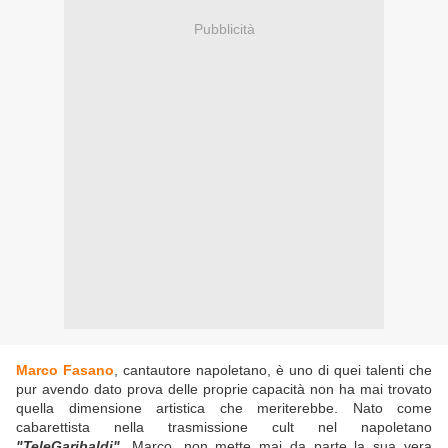
Pubblicità
Marco Fasano
, cantautore napoletano, è uno di quei talenti che
pur avendo dato prova delle proprie capacità non ha mai trovato
quella dimensione artistica che meriterebbe. Nato come
cabarettista nella trasmissione cult nel napoletano
"TeleGaribaldi"
, Marco, non mette mai da parte la sua vera