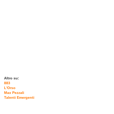
Altro su:
883
L'Orso
Max Pezzali
Talenti Emergenti