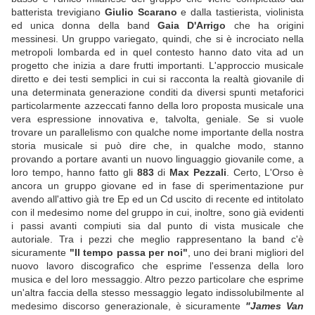
batterista trevigiano
Giulio Scarano
e dalla tastierista, violinista
ed unica donna della band
Gaia D'Arrigo
che ha origini
messinesi. Un gruppo variegato, quindi, che si è incrociato nella
metropoli lombarda ed in quel contesto hanno dato vita ad un
progetto che inizia a dare frutti importanti. L'approccio musicale
diretto e dei testi semplici in cui si racconta la realtà giovanile di
una determinata generazione conditi da diversi spunti metaforici
particolarmente azzeccati fanno della loro proposta musicale una
vera espressione innovativa e, talvolta, geniale. Se si vuole
trovare un parallelismo con qualche nome importante della nostra
storia musicale si può dire che, in qualche modo, stanno
provando a portare avanti un nuovo linguaggio giovanile come, a
loro tempo, hanno fatto gli
883
di
Max Pezzali
. Certo, L'Orso è
ancora un gruppo giovane ed in fase di sperimentazione pur
avendo all'attivo già tre Ep ed un Cd uscito di recente ed intitolato
con il medesimo nome del gruppo in cui, inoltre, sono già evidenti
i passi avanti compiuti sia dal punto di vista musicale che
autoriale. Tra i pezzi che meglio rappresentano la band c'è
sicuramente
"Il tempo passa per noi"
, uno dei brani migliori del
nuovo lavoro discografico che esprime l'essenza della loro
musica e del loro messaggio. Altro pezzo particolare che esprime
un'altra faccia della stesso messaggio legato indissolubilmente al
medesimo discorso generazionale, è sicuramente
"James Van