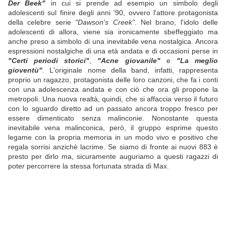
Der Beek"
in cui si prende ad esempio un simbolo degli
adolescenti sul finire degli anni '90, ovvero l'attore protagonista
della celebre serie
"Dawson's Creek"
. Nel brano, l'idolo delle
adolescenti di allora, viene sia ironicamente sbeffeggiato ma
anche preso a simbolo di una inevitabile vena nostalgica. Ancora
espressioni nostalgiche di una età andata e di occasioni perse in
"Certi periodi storici"
,
"Acne giovanile"
e
"La meglio
gioventù"
. L'originale nome della band, infatti, rappresenta
proprio un ragazzo, protagonista delle loro canzoni, che fa i conti
con una adolescenza andata e con ciò che ora gli propone la
metropoli. Una nuova realtà, quindi, che si affaccia verso il futuro
con lo sguardo diretto ad un passato ancora troppo fresco per
essere dimenticato senza malinconie. Nonostante questa
inevitabile vena malinconica, però, il gruppo esprime questo
legame con la propria memoria in un modo vivo e positivo che
regala sorrisi anzichè lacrime. Se siamo di fronte ai nuovi 883 è
presto per dirlo ma, sicuramente auguriamo a questi ragazzi di
poter percorrere la stessa fortunata strada di Max.