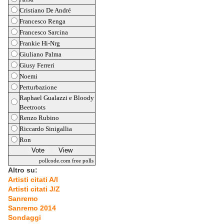
Cristiano De André
Francesco Renga
Francesco Sarcina
Frankie Hi-Nrg
Giuliano Palma
Giusy Ferreri
Noemi
Perturbazione
Raphael Gualazzi e Bloody
Beetroots
Renzo Rubino
Riccardo Sinigallia
Ron
pollcode.com
free polls
Altro su:
Artisti citati A/I
Artisti citati J/Z
Sanremo
Sanremo 2014
Sondaggi