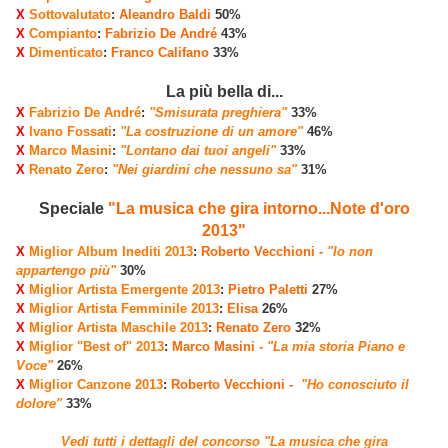
X
Sottovalutato
:
Aleandro Baldi
50%
X
Compianto
:
Fabrizio De André
43%
X
Dimenticato
:
Franco Califano
33%
La più bella di...
X
Fabrizio De André
:
"Smisurata preghiera"
33%
X
Ivano Fossati
:
"La costruzione di un amore"
46%
X
Marco Masini
:
"Lontano dai tuoi angeli"
33%
X
Renato Zero
:
"Nei giardini che nessuno sa"
31%
Speciale
"La musica che gira intorno...Note d'oro
2013"
X
Miglior Album Inediti 2013
:
Roberto Vecchioni -
"Io non
appartengo più"
30%
X
Miglior Artista Emergente 2013
:
Pietro Paletti
27%
X
Miglior Artista Femminile 2013
:
Elisa
26%
X
Miglior Artista Maschile 2013
:
Renato Zero
32%
X
Miglior "Best of" 2013
:
Marco Masini -
"La mia storia Piano e
Voce"
26%
X
Miglior Canzone 2013
:
Roberto Vecchioni -
"Ho conosciuto il
dolore"
33%
Vedi tutti i dettagli del concorso "La musica che gira