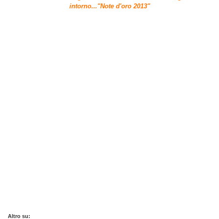
intorno..."Note d'oro 2013"
Altro su: