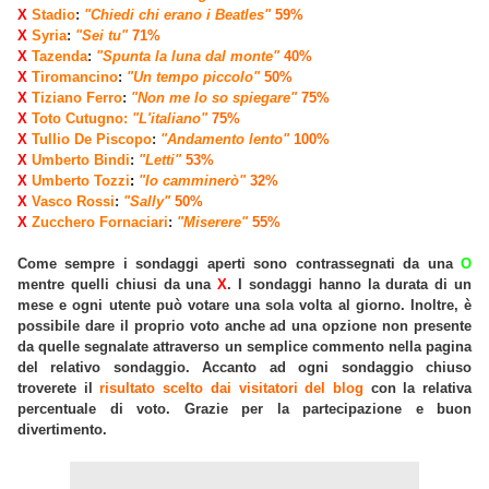
X
Stadio
:
"Chiedi chi erano i Beatles"
59%
X
Syria
:
"Sei tu"
71%
X
Tazenda
:
"Spunta la luna dal monte"
40%
X
Tiromancino
:
"Un tempo piccolo"
50%
X
Tiziano Ferro
:
"Non me lo so spiegare"
75%
X
Toto Cutugno:
"L'italiano"
75%
X
Tullio De Piscopo
:
"Andamento lento"
100%
X
Umberto Bindi
:
"Letti"
53%
X
Umberto Tozzi
:
"Io camminerò"
32%
X
Vasco Rossi
:
"Sally"
50%
X
Zucchero Fornaciari
:
"Miserere"
55%
Come sempre i sondaggi aperti sono contrassegnati da una
O
mentre quelli chiusi da una
X
. I sondaggi hanno la durata di un
mese e ogni utente può votare una sola volta al giorno. Inoltre, è
possibile dare il proprio voto anche ad una opzione non presente
da quelle segnalate attraverso un semplice commento nella pagina
del relativo sondaggio. Accanto ad ogni sondaggio chiuso
troverete il
risultato scelto dai visitatori del blog
con la relativa
percentuale di voto. Grazie per la partecipazione e buon
divertimento.