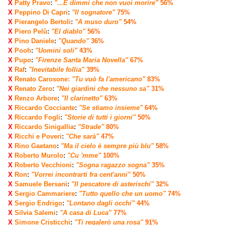
X
Patty Pravo
:
"...E dimmi che non vuoi morire"
56%
X
Peppino Di Capri
:
"Il sognatore"
75%
X
Pierangelo Bertoli
:
"A muso duro"
54%
X
Piero Pelù
:
"El diablo"
56%
X
Pino Daniele
:
"Quando"
36%
X
Pooh
:
"Uomini soli"
43%
X
Pupo
:
"Firenze Santa Maria Novella"
67%
X
Raf
:
"Inevitabile follia"
39%
X
Renato Carosone:
"Tu vuò fa l'americano"
83%
X
Renato Zero
:
"Nei giardini che nessuno sa"
31%
X
Renzo Arbore
:
"Il clarinetto"
63%
X
Riccardo Cocciante
:
"Se stiamo insieme"
64%
X
Riccardo Fogli
:
"Storie di tutti i giorni"
50%
X
Riccardo Sinigallia
:
"Strade"
80%
X
Ricchi e Poveri
:
"Che sarà"
47%
X
Rino Gaetano
:
"Ma il cielo è sempre più blu"
58%
X
Roberto Murolo
:
"Cu 'mme"
100%
X
Roberto Vecchioni
:
"Sogna ragazzo sogna"
35%
X
Ron
:
"Vorrei incontrarti fra cent'anni"
50%
X
Samuele Bersani
:
"Il pescatore di asterischi"
32%
X
Sergio Cammariere
:
"Tutto quello che un uomo"
74%
X
Sergio Endrigo
:
"Lontano dagli occhi"
44%
X
Silvia Salemi
:
"A casa di Luca"
77%
X
Simone Cristicchi
:
"Ti regalerò una rosa"
91%