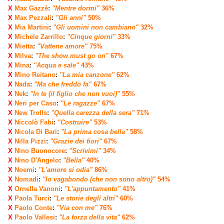
X
Max Gazzè
:
"Mentre dormi"
36%
X
Max Pezzali
:
"Gli anni"
50%
X
Mia Martini
:
"Gli uomini non cambiano"
32%
X
Michele Zarrillo
:
"Cinque giorni"
33%
X
Mietta
:
"Vattene amore"
75%
X
Milva
:
"The show must go on"
67%
X
Mina
:
"Acqua e sale"
43%
X
Mino Reitano
:
"La mia canzone"
62%
X
Nada
:
"Ma che freddo fa"
67%
X
Nek
:
"In te (il figlio che non vuoi)"
55%
X
Neri per Caso
:
"Le ragazze"
67%
X
New Trolls
:
"Quella carezza della sera"
71%
X
Niccolò Fabi
:
"Costruire"
53%
X
Nicola Di Bari
:
"La prima cosa bella"
58%
X
Nilla Pizzi
:
"Grazie dei fiori"
67%
X
Nino Buonocore
:
"Scrivimi"
34%
X
Nino D'Angelo
:
"Bella"
40%
X
Noemi
:
"L'amore si odia"
86%
X
Nomadi
:
"Io vagabondo (che non sono altro)"
54%
X
Ornella Vanoni
:
"L'appuntamento"
41%
X
Paola Turci
:
"Le storie degli altri"
60%
X
Paolo Conte
:
"Via con me"
76%
X
Paolo Vallesi
:
"La forza della vita"
62%