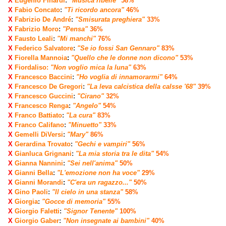
X
Eugenio Finardi
:
"Musica ribelle"
58%
X
Fabio Concato
:
"Ti ricordo ancora"
46%
X
Fabrizio De André
:
"Smisurata preghiera"
33%
X
Fabrizio Moro
:
"Pensa"
36%
X
Fausto Leali
:
"Mi manchi"
76%
X
Federico Salvatore
:
"Se io fossi San Gennaro"
83%
X
Fiorella Mannoia
:
"Quello che le donne non dicono"
53%
X
Fiordaliso:
"Non voglio mica la luna"
63%
X
Francesco Baccini
:
"Ho voglia di innamorarmi"
64%
X
Francesco De Gregori
:
"La leva calcistica della calsse '68"
39%
X
Francesco Guccini
:
"Cirano"
32%
X
Francesco Renga
:
"Angelo"
54%
X
Franco Battiato
:
"La cura"
83%
X
Franco Califano
:
"Minuetto"
33%
X
Gemelli DiVersi
:
"Mary"
86%
X
Gerardina Trovato
:
"Gechi e vampiri"
56%
X
Gianluca Grignani
:
"La mia storia tra le dita"
54%
X
Gianna Nannini
:
"Sei nell'anima"
50%
X
Gianni Bella
:
"L'emozione non ha voce"
29%
X
Gianni Morandi
:
"C'era un ragazzo..."
50%
X
Gino Paoli
:
"Il cielo in una stanza"
58%
X
Giorgia
:
"Gocce di memoria"
55%
X
Giorgio Faletti
:
"Signor Tenente"
100%
X
Giorgio Gaber
:
"Non insegnate ai bambini"
40%