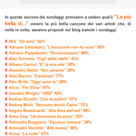
"La più
In questa sezione dei sondaggi proviamo a vedere qual'è
bella di..."
ovvero la più bella canzone dei vari artisti che, di
volta in volta, saranno proposti sul blog tramite i sondaggi.
X
883
:
"Gli anni"
41%
X
Adriano Celentano
:
"L'emozione non ha voce"
50%
X
Adriano Pappalardo
:
"Ricominciamo"
80%
X
Alan Sorrenti
:
"Figli delle stelle"
41%
X
Albano Carrisi
:
"E' la mia vita"
39%
X
Aleandro Baldi
:
"Non amarmi"
39%
X
Alex Baroni
:
"Cambiare"
77%
X
Alex Britti
:
"Oggi sono io"
68%
X
Alice
:
"Per Elisa"
47%
X
Amedeo Minghi
:
"1950"
42%
X
Andrea Bocelli
:
"Con te partirò"
57%
X
Andrea Mirò
:
"Nessuno tocchi Caino"
71%
X
Angelo Branduardi
:
"Alla fiera dell'est"
58%
X
Anna Oxa
:
"Un'emozione da poco"
33%
X
Antonella Ruggiero
:
"Vacanze romane"
34%
X
Antonello Venditti
:
"Alta marea"
38%
X
Arisa
:
"La notte"
67%