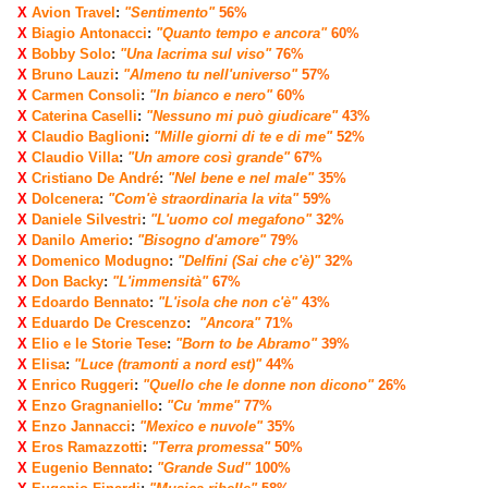
X
Avion Travel
:
"Sentimento"
56%
X
Biagio Antonacci
:
"Quanto tempo e ancora"
60%
X
Bobby Solo
:
"Una lacrima sul viso"
76%
X
Bruno Lauzi
:
"Almeno tu nell'universo"
57%
X
Carmen Consoli
:
"In bianco e nero"
60%
X
Caterina Caselli
:
"Nessuno mi può giudicare"
43%
X
Claudio Baglioni
:
"Mille giorni di te e di me"
52%
X
Claudio Villa
:
"Un amore così grande"
67%
X
Cristiano De André
:
"Nel bene e nel male"
35%
X
Dolcenera
:
"Com'è straordinaria la vita"
59%
X
Daniele Silvestri
:
"L'uomo col megafono"
32%
X
Danilo Amerio
:
"Bisogno d'amore"
79%
X
Domenico Modugno
:
"Delfini (Sai che c'è)"
32%
X
Don Backy
:
"L'immensità"
67%
X
Edoardo Bennato
:
"L'isola che non c'è"
43%
X
Eduardo De Crescenzo
:
"Ancora"
71%
X
Elio e le Storie Tese
:
"Born to be Abramo"
39%
X
Elisa
:
"Luce (tramonti a nord est)"
44%
X
Enrico Ruggeri
:
"Quello che le donne non dicono"
26%
X
Enzo Gragnaniello
:
"Cu 'mme"
77%
X
Enzo Jannacci
:
"Mexico e nuvole"
35%
X
Eros Ramazzotti
:
"Terra promessa"
50%
X
Eugenio Bennato
:
"Grande Sud"
100%