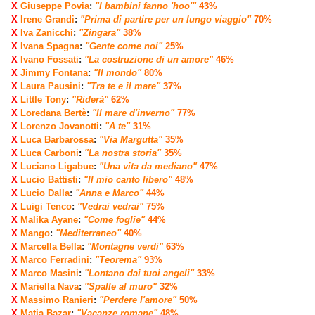
X
Giuseppe Povia
:
"I bambini fanno 'hoo'"
43%
X
Irene Grandi
:
"Prima di partire per un lungo viaggio"
70%
X
Iva Zanicchi
:
"Zingara"
38%
X
Ivana Spagna
:
"Gente come noi"
25%
X
Ivano Fossati
:
"La costruzione di un amore"
46%
X
Jimmy Fontana
:
"Il mondo"
80%
X
Laura Pausini
:
"Tra te e il mare"
37%
X
Little Tony
:
"Riderà"
62%
X
Loredana Bertè
:
"Il mare d'inverno"
77%
X
Lorenzo Jovanotti
:
"A te"
31%
X
Luca Barbarossa
:
"Via Margutta"
35%
X
Luca Carboni
:
"La nostra storia"
35%
X
Luciano Ligabue
:
"Una vita da mediano"
47%
X
Lucio Battisti
:
"Il mio canto libero"
48%
X
Lucio Dalla
:
"Anna e Marco"
44%
X
Luigi Tenco
:
"Vedrai vedrai"
75%
X
Malika Ayane
:
"Come foglie"
44%
X
Mango
:
"Mediterraneo"
40%
X
Marcella Bella
:
"Montagne verdi"
63%
X
Marco Ferradini
:
"Teorema"
93%
X
Marco Masini
:
"Lontano dai tuoi angeli"
33%
X
Mariella Nava
:
"Spalle al muro"
32%
X
Massimo Ranieri
:
"Perdere l'amore"
50%
X
Matia Bazar
:
"Vacanze romane"
48%