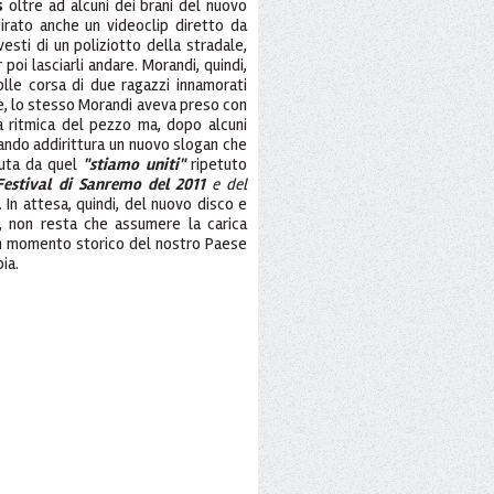
s
oltre ad alcuni dei brani del nuovo
girato anche un videoclip diretto da
esti di un poliziotto della stradale,
poi lasciarli andare. Morandi, quindi,
lle corsa di due ragazzi innamorati
nte, lo stesso Morandi aveva preso con
a ritmica del pezzo ma, dopo alcuni
tando addirittura un nuovo slogan che
nuta da quel
"stiamo uniti"
ripetuto
Festival di Sanremo del 2011
e del
 In attesa, quindi, del nuovo disco e
a, non resta che assumere la carica
un momento storico del nostro Paese
ia.