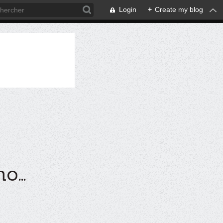
Login
+
Create my blog
...