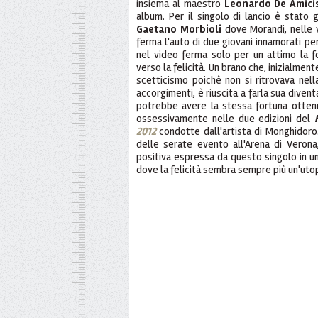
insiema al maestro
Leonardo De Amici
album. Per il singolo di lancio è stato 
Gaetano Morbioli
dove Morandi, nelle v
ferma l'auto di due giovani innamorati per 
nel video ferma solo per un attimo la fo
verso la felicità. Un brano che, inizialme
scetticismo poichè non si ritrovava nell
accorgimenti, è riuscita a farla sua diven
potrebbe avere la stessa fortuna otte
ossessivamente nelle due edizioni del
2012
condotte dall'artista di Monghidoro.
delle serate evento all'Arena di Veron
positiva espressa da questo singolo in 
dove la felicità sembra sempre più un'utop