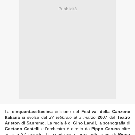
Pubblicità
La
cinquantasettesima
edizione del
Festival della Canzone
Italiana
si svolse dal
27 febbraio al 3 marzo
2007
dal
Teatro
Ariston di Sanremo
. La regia è di
Gino Landi
, la scenografia di
Gaetano Castelli
e l'orchestra è diretta da
Pippo Caruso
oltre
ad altri 22 maestri. La conduzione torna nelle amni di
Pippo