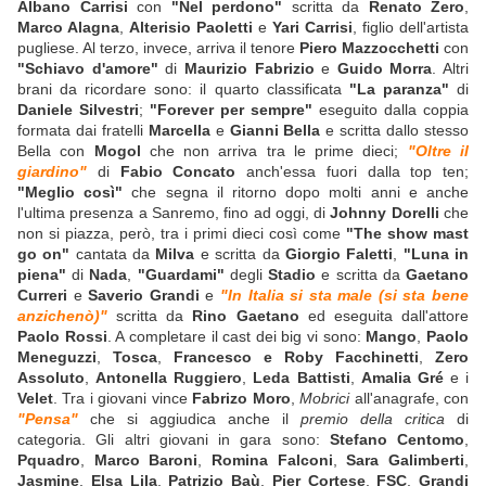
Albano Carrisi
con
"Nel perdono"
scritta da
Renato Zero
,
Marco Alagna
,
Alterisio Paoletti
e
Yari Carrisi
, figlio dell'artista
pugliese. Al terzo, invece, arriva il tenore
Piero Mazzocchetti
con
"Schiavo d'amore"
di
Maurizio Fabrizio
e
Guido Morra
. Altri
brani da ricordare sono: il quarto classificata
"La paranza"
di
Daniele Silvestri
;
"Forever per sempre"
eseguito dalla coppia
formata dai fratelli
Marcella
e
Gianni Bella
e scritta dallo stesso
Bella con
Mogol
che non arriva tra le prime dieci;
"Oltre il
giardino"
di
Fabio Concato
anch'essa fuori dalla top ten;
"Meglio così"
che segna il ritorno dopo molti anni e anche
l'ultima presenza a Sanremo, fino ad oggi, di
Johnny Dorelli
che
non si piazza, però, tra i primi dieci così come
"The show mast
go on"
cantata da
Milva
e scritta da
Giorgio Faletti
,
"Luna in
piena"
di
Nada
,
"Guardami"
degli
Stadio
e scritta da
Gaetano
Curreri
e
Saverio Grandi
e
"In Italia si sta male (si sta bene
anzichenò)"
scritta da
Rino Gaetano
ed eseguita dall'attore
Paolo Rossi
. A completare il cast dei big vi sono:
Mango
,
Paolo
Meneguzzi
,
Tosca
,
Francesco e Roby Facchinetti
,
Zero
Assoluto
,
Antonella Ruggiero
,
Leda Battisti
,
Amalia Gré
e i
Velet
. Tra i giovani vince
Fabrizo Moro
,
Mobrici
all'anagrafe, con
"Pensa"
che si aggiudica anche il
premio della critica
di
categoria. Gli altri giovani in gara sono:
Stefano Centomo
,
Pquadro
,
Marco Baroni
,
Romina Falconi
,
Sara Galimberti
,
Jasmine
,
Elsa Lila
,
Patrizio Baù
,
Pier Cortese
,
FSC
,
Grandi