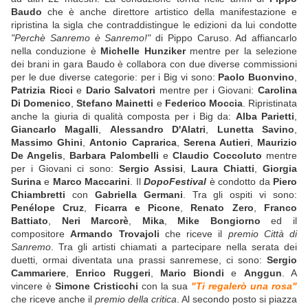
Baudo
che è anche direttore artistico della manifestazione e
ripristina la sigla che contraddistingue le edizioni da lui condotte
"Perchè Sanremo è Sanremo!"
di Pippo Caruso. Ad affiancarlo
nella conduzione è
Michelle Hunziker
mentre per la selezione
dei brani in gara Baudo è collabora con due diverse commissioni
per le due diverse categorie: per i Big vi sono:
Paolo Buonvino
,
Patrizia Ricci
e
Dario Salvatori
mentre per i Giovani:
Carolina
Di Domenico
,
Stefano Mainetti
e
Federico Moccia
. Ripristinata
anche la giuria di qualità composta per i Big da:
Alba Parietti
,
Giancarlo Magalli
,
Alessandro D'Alatri
,
Lunetta Savino
,
Massimo Ghini
,
Antonio Caprarica
,
Serena Autieri
,
Maurizio
De Angelis
,
Barbara Palombelli
e
Claudio Coccoluto
mentre
per i Giovani ci sono:
Sergio Assisi
,
Laura Chiatti
,
Giorgia
Surina
e
Marco Maccarini
. Il
DopoFestival
è condotto da
Piero
Chiambretti
con
Gabriella Germani
. Tra gli ospiti vi sono:
Penélope Cruz
,
Ficarra e Picone
,
Renato Zero
,
Franco
Battiato
,
Neri Marcorè
,
Mika
,
Mike Bongiorno
ed il
compositore
Armando Trovajoli
che riceve il
premio Città di
Sanremo
. Tra gli artisti chiamati a partecipare nella serata dei
duetti, ormai diventata una prassi sanremese, ci sono:
Sergio
Cammariere
,
Enrico Ruggeri
,
Mario Biondi
e
Anggun
. A
vincere è
Simone Cristicchi
con la sua
"Ti regalerò una rosa"
che riceve anche il
premio della critica
. Al secondo posto si piazza