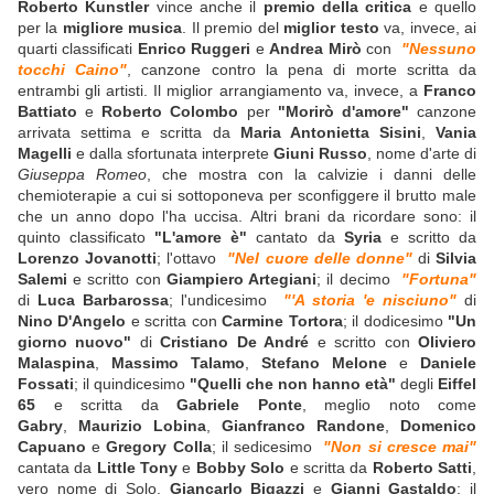
Roberto Kunstler
vince anche il
premio della critica
e quello
per la
migliore musica
. Il premio del
miglior testo
va, invece, ai
quarti classificati
Enrico Ruggeri
e
Andrea Mirò
con
"Nessuno
tocchi Caino"
, canzone contro la pena di morte scritta da
entrambi gli artisti. Il miglior arrangiamento va, invece, a
Franco
Battiato
e
Roberto Colombo
per
"Morirò d'amore"
canzone
arrivata settima e scritta da
Maria Antonietta Sisini
,
Vania
Magelli
e dalla sfortunata interprete
Giuni Russo
, nome d'arte di
Giuseppa Romeo
, che mostra con la calvizie i danni delle
chemioterapie a cui si sottoponeva per sconfiggere il brutto male
che un anno dopo l'ha uccisa. Altri brani da ricordare sono: il
quinto classificato
"L'amore è"
cantato da
Syria
e scritto da
Lorenzo Jovanotti
; l'ottavo
"Nel cuore delle donne"
di
Silvia
Salemi
e scritto con
Giampiero Artegiani
; il decimo
"Fortuna"
di
Luca Barbarossa
; l'undicesimo
"'A storia 'e nisciuno"
di
Nino D'Angelo
e scritta con
Carmine Tortora
; il dodicesimo
"Un
giorno nuovo"
di
Cristiano De André
e scritto con
Oliviero
Malaspina
,
Massimo Talamo
,
Stefano Melone
e
Daniele
Fossati
; il quindicesimo
"Quelli che non hanno età"
degli
Eiffel
65
e scritta da
Gabriele Ponte
, meglio noto come
Gabry
,
Maurizio Lobina
,
Gianfranco Randone
,
Domenico
Capuano
e
Gregory Colla
; il sedicesimo
"Non si cresce mai"
cantata da
Little Tony
e
Bobby Solo
e scritta da
Roberto Satti
,
vero nome di Solo,
Giancarlo Bigazzi
e
Gianni Gastaldo
; il