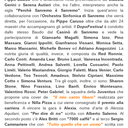
Gerini
e
Serena Autieri
che, tra l'altro, interpretano anche la
sigla
"Perchè Sanremo è Sanremo"
. Inizia quest'anno la
collaborazione con l'
Orchestra Sinfonica di Sanremo
che verrà
diretta, per l'occasione, da
Pippo Caruso
oltre che da altri 24
maestri che accampagnano gli artisti. Il
DopoFestival
è condotto
dallo stesso Baudo dal
Casinò di Sanremo
e vede la
partecipazione di
Giancarlo Magalli
,
Simona Izzo
,
Pino
Massara
,
Gianni Ippoliti
,
Gianfranco Vissani
,
Monica Setta
,
Marco Maccarini
,
Michelle Bonev
ed
Adriano Aragozzini
. La
nutrita giuria di qualità, invece, è composta da
Red Ronnie
,
Carlo Conti
,
Amanda Lear
,
Bruno Lauzi
,
Vanessa Incontrada
,
Anna Pettinelli
,
Andrea Salvetti
,
Lorella Cuccarini
,
Paolo
Limiti
,
Valerio Mastandrea
,
Giorgio Faletti
,
Mara Venier
,
Carlo
Verdone
,
Teo Teocoli
,
Amadeus
,
Stelvio Cipriani
,
Massimo
Cotto
e
Simona Ventura
. Tra gli ospiti, inoltre, ci sono:
Sharon
Stone
,
Nino Frassica
,
Lino Banfi
,
Enrico Montesano
,
Valentino Rossi
,
Peter Gabriel
, la squadra della
Juventus
che
propone una cover de
"Il mio canto libero"
realizzata per
beneficenza e
Nilla Pizza
a cui viene consegnato
il premio alla
carriera
. A vincere la gara è
Alexia
, nome d'arte di
Alessia
Aquilani
, con
"Per dire di no"
scritta con
Alberto Salerno
. Al
secondo posto c'è
Alex Britti
con
"7000 caffè"
e al terzo
Sergio
Cammariere
che con
"Tutto quello che un uomo"
scritta con