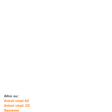
Altro su:
Artisti citati A/I
Artisti citati J/Z
Sanremo