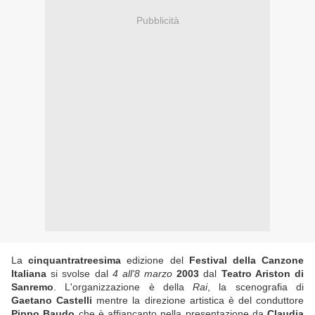
Pubblicità
La
cinquantratreesima
edizione del
Festival della Canzone
Italiana
si svolse dal
4 all'8 marzo
2003
dal
Teatro Ariston di
Sanremo
. L'organizzazione è della
Rai
, la scenografia di
Gaetano Castelli
mentre la direzione artistica è del conduttore
Pippo Baudo
che è affiancanto nella presentazione da
Claudia