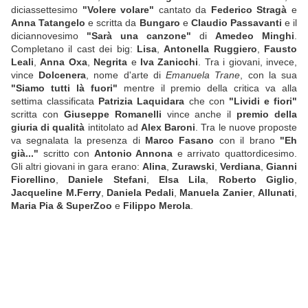
diciassettesimo
"Volere volare"
cantato da
Federico Stragà
e
Anna Tatangelo
e scritta da
Bungaro
e
Claudio Passavanti
e il
diciannovesimo
"Sarà una canzone"
di
Amedeo Minghi
.
Completano il cast dei big:
Lisa
,
Antonella Ruggiero
,
Fausto
Leali
,
Anna Oxa
,
Negrita
e
Iva Zanicchi
. Tra i giovani, invece,
vince
Dolcenera
, nome d'arte di
Emanuela Trane
, con la sua
"Siamo tutti là fuori"
mentre il premio della critica va alla
settima classificata
Patrizia Laquidara
che con
"Lividi e fiori"
scritta con
Giuseppe Romanelli
vince anche il
premio della
giuria di qualità
intitolato ad
Alex Baroni
. Tra le nuove proposte
va segnalata la presenza di
Marco Fasano
con il brano
"Eh
già..."
scritto con
Antonio Annona
e arrivato quattordicesimo.
Gli altri giovani in gara erano:
Alina
,
Zurawski
,
Verdiana
,
Gianni
Fiorellino
,
Daniele Stefani
,
Elsa Lila
,
Roberto Giglio
,
Jacqueline M.Ferry
,
Daniela Pedali
,
Manuela Zanier
,
Allunati
,
Maria Pia & SuperZoo
e
Filippo Merola
.