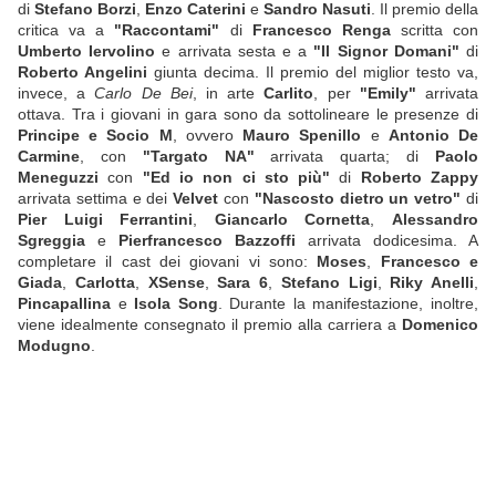
di
Stefano Borzi
,
Enzo Caterini
e
Sandro Nasuti
. Il premio della
critica va a
"Raccontami"
di
Francesco Renga
scritta con
Umberto Iervolino
e arrivata sesta e a
"Il Signor Domani"
di
Roberto Angelini
giunta decima. Il premio del miglior testo va,
invece, a
Carlo De Bei
, in arte
Carlito
, per
"Emily"
arrivata
ottava. Tra i giovani in gara sono da sottolineare le presenze di
Principe e Socio M
, ovvero
Mauro Spenillo
e
Antonio De
Carmine
, con
"Targato NA"
arrivata quarta; di
Paolo
Meneguzzi
con
"Ed io non ci sto più"
di
Roberto Zappy
arrivata settima e dei
Velvet
con
"Nascosto dietro un vetro"
di
Pier Luigi Ferrantini
,
Giancarlo Cornetta
,
Alessandro
Sgreggia
e
Pierfrancesco Bazzoffi
arrivata dodicesima. A
completare il cast dei giovani vi sono:
Moses
,
Francesco e
Giada
,
Carlotta
,
XSense
,
Sara 6
,
Stefano Ligi
,
Riky Anelli
,
Pincapallina
e
Isola Song
. Durante la manifestazione, inoltre,
viene idealmente consegnato il premio alla carriera a
Domenico
Modugno
.