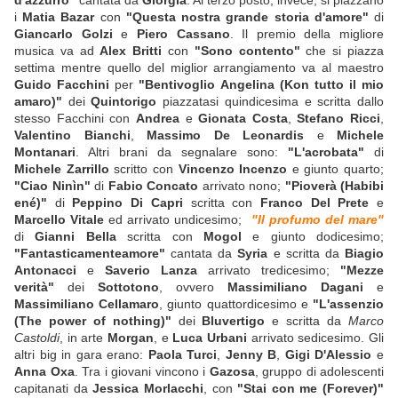
d'azzurro"
cantata da
Giorgia
. Al terzo posto, invece, si piazzano
i
Matia Bazar
con
"Questa nostra grande storia d'amore"
di
Giancarlo Golzi
e
Piero Cassano
. Il premio della migliore
musica va ad
Alex Britti
con
"Sono contento"
che si piazza
settima mentre quello del miglior arrangiamento va al maestro
Guido Facchini
per
"Bentivoglio Angelina (Kon tutto il mio
amaro)"
dei
Quintorigo
piazzatasi quindicesima e scritta dallo
stesso Facchini con
Andrea
e
Gionata Costa
,
Stefano Ricci
,
Valentino Bianchi
,
Massimo De Leonardis
e
Michele
Montanari
. Altri brani da segnalare sono:
"L'acrobata"
di
Michele Zarrillo
scritto con
Vincenzo Incenzo
e giunto quarto;
"Ciao Ninìn"
di
Fabio Concato
arrivato nono;
"Pioverà (Habibi
ené)"
di
Peppino Di Capri
scritta con
Franco Del Prete
e
Marcello Vitale
ed arrivato undicesimo;
"Il profumo del mare"
di
Gianni Bella
scritta con
Mogol
e giunto dodicesimo;
"Fantasticamenteamore"
cantata da
Syria
e scritta da
Biagio
Antonacci
e
Saverio Lanza
arrivato tredicesimo;
"Mezze
verità"
dei
Sottotono
, ovvero
Massimiliano Dagani
e
Massimiliano Cellamaro
, giunto quattordicesimo e
"L'assenzio
(The power of nothing)"
dei
Bluvertigo
e scritta da
Marco
Castoldi
, in arte
Morgan
, e
Luca Urbani
arrivato sedicesimo. Gli
altri big in gara erano:
Paola Turci
,
Jenny B
,
Gigi D'Alessio
e
Anna Oxa
. Tra i giovani vincono i
Gazosa
, gruppo di adolescenti
capitanati da
Jessica Morlacchi
, con
"Stai con me (Forever)"