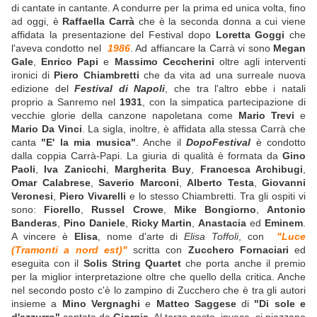
di cantate in cantante. A condurre per la prima ed unica volta, fino
ad oggi, è
Raffaella Carrà
che è la seconda donna a cui viene
affidata la presentazione del Festival dopo
Loretta Goggi
che
l'aveva condotto nel
1986
. Ad affiancare la Carrà vi sono
Megan
Gale
,
Enrico Papi
e
Massimo Ceccherini
oltre agli interventi
ironici di
Piero Chiambretti
che da vita ad una surreale nuova
edizione del
Festival di Napoli
, che tra l'altro ebbe i natali
proprio a Sanremo nel
1931
, con la simpatica partecipazione di
vecchie glorie della canzone napoletana come
Mario Trevi
e
Mario Da Vinci
. La sigla, inoltre, è affidata alla stessa Carrà che
canta
"E' la mia musica"
. Anche il
DopoFestival
è condotto
dalla coppia Carrà-Papi. La giuria di qualità è formata da
Gino
Paoli
,
Iva Zanicchi
,
Margherita Buy
,
Francesca Archibugi
,
Omar Calabrese
,
Saverio Marconi
,
Alberto Testa
,
Giovanni
Veronesi
,
Piero Vivarelli
e lo stesso Chiambretti. Tra gli ospiti vi
sono:
Fiorello
,
Russel Crowe
,
Mike Bongiorno
,
Antonio
Banderas
,
Pino Daniele
,
Ricky Martin
,
Anastacia
ed
Eminem
.
A vincere è
Elisa
, nome d'arte di
Elisa Toffoli
, con
"Luce
(Tramonti a nord est)"
scritta con
Zucchero Fornaciari
ed
eseguita con il
Solis String Quartet
che porta anche il premio
per la miglior interpretazione oltre che quello della critica. Anche
nel secondo posto c'è lo zampino di Zucchero che è tra gli autori
insieme a
Mino Vergnaghi
e
Matteo Saggese
di
"Di sole e