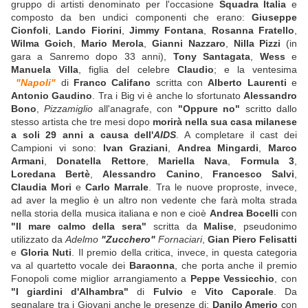
gruppo di artisti denominato per l'occasione
Squadra Italia
e
composto da ben undici componenti che erano:
Giuseppe
Cionfoli
,
Lando Fiorini
,
Jimmy Fontana
,
Rosanna Fratello
,
Wilma Goich
,
Mario Merola
,
Gianni Nazzaro
,
Nilla Pizzi
(in
gara a Sanremo dopo 33 anni),
Tony Santagata
,
Wess
e
Manuela Villa
, figlia del celebre
Claudio
; e la ventesima
"Napoli"
di
Franco Califano
scritta con
Alberto Laurenti
e
Antonio Gaudino
. Tra i Big vi è anche lo sfortunato
Alessandro
Bono
,
Pizzamiglio
all'anagrafe, con
"Oppure no"
scritto dallo
stesso artista che tre mesi dopo
morirà nella sua casa milanese
a soli 29 anni a causa dell'
AIDS
. A completare il cast dei
Campioni vi sono:
Ivan Graziani
,
Andrea Mingardi
,
Marco
Armani
,
Donatella Rettore
,
Mariella Nava
,
Formula 3
,
Loredana Bertè
,
Alessandro Canino
,
Francesco Salvi
,
Claudia Mori
e
Carlo Marrale
. Tra le nuove proproste, invece,
ad aver la meglio è un altro non vedente che farà molta strada
nella storia della musica italiana e non e cioè
Andrea Bocelli
con
"Il mare calmo della sera"
scritta da
Malise
, pseudonimo
utilizzato da
Adelmo
"Zucchero"
Fornaciari
,
Gian Piero Felisatti
e
Gloria Nuti
. Il premio della critica, invece, in questa categoria
va al quartetto vocale dei
Baraonna
, che porta anche il premio
Fonopoli come miglior arrangiamento a
Peppe Vessicchio
, con
"I giardini d'Alhambra"
di
Fulvio
e
Vito Caporale
. Da
segnalare tra i Giovani anche le presenze di:
Danilo Amerio
con