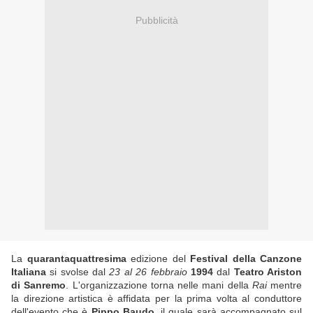
Pubblicità
La
quarantaquattresima
edizione del
Festival della Canzone
Italiana
si svolse dal
23 al 26 febbraio
1994
dal
Teatro Ariston
di Sanremo
. L'organizzazione torna nelle mani della
Rai
mentre
la direzione artistica è affidata per la prima volta al conduttore
dell'evento che è
Pippo Baudo
, il quale sarà accompagnato sul