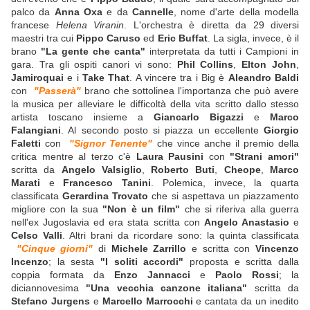
palco da
Anna Oxa
e da
Cannelle
, nome d'arte della modella
francese
Helena Viranin
. L'orchestra è diretta da 29 diversi
maestri tra cui
Pippo Caruso
ed
Eric Buffat
. La sigla, invece, è il
brano
"La gente che canta"
interpretata da tutti i Campioni in
gara. Tra gli ospiti canori vi sono:
Phil Collins
,
Elton John
,
Jamiroquai
e i
Take That
. A vincere tra i Big è
Aleandro Baldi
con
"Passerà"
brano che sottolinea l'importanza che può avere
la musica per alleviare le difficoltà della vita scritto dallo stesso
artista toscano insieme a
Giancarlo Bigazzi
e
Marco
Falangiani
. Al secondo posto si piazza un eccellente
Giorgio
Faletti
con
"Signor Tenente"
che vince anche il premio della
critica mentre al terzo c'è
Laura Pausini
con
"Strani amori"
scritta da
Angelo Valsiglio
,
Roberto Buti
,
Cheope
,
Marco
Marati
e
Francesco Tanini
. Polemica, invece, la quarta
classificata
Gerardina Trovato
che si aspettava un piazzamento
migliore con la sua
"Non è un film"
che si riferiva alla guerra
nell'ex Jugoslavia ed era stata scritta con
Angelo Anastasio
e
Celso Valli
. Altri brani da ricordare sono: la quinta classificata
"Cinque giorni"
di
Michele Zarrillo
e scritta con
Vincenzo
Incenzo
; la sesta
"I soliti accordi"
proposta e scritta dalla
coppia formata da
Enzo Jannacci
e
Paolo Rossi
; la
diciannovesima
"Una vecchia canzone italiana"
scritta da
Stefano Jurgens
e
Marcello Marrocchi
e cantata da un inedito