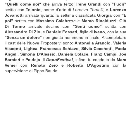
"Quelli come noi"
che arriva terzo;
Irene Grandi
con
"Fuori"
scritta con
Telonio
, nome d'arte di
Lorenzo Ternelli
, e
Lorenzo
Jovanotti
arrivata quarta; la settima classificata
Giorgia
con
"E
poi"
scritta con
Massimo Calabrese
e
Marco Rinalduzzi
;
Giò
Di Tonno
arrivato decimo con
"Senti uomo"
scritta con
Alessandro Di Zio
; e
Daniele Fossati
, figlio di
Ivano
, con la sua
"Senza un dolore"
non giunta nemmeno in finale. A completare
il cast delle Nuove Proposte vi sono:
Antonella Arancio
,
Valeria
Visconti
,
Lighea
,
Francesca Schiavo
,
Silvia Cecchetti
,
Paola
Angeli
,
Simona D'Alessio
,
Daniela Colace
,
Franz Campi
,
Joe
Barbieri
e
Paideja
. Il
DopoFestival
, infine, fu condotto da
Mara
Venier
con
Renato Zero
e
Roberto D'Agostino
con la
supervisione di Pippo Baudo.