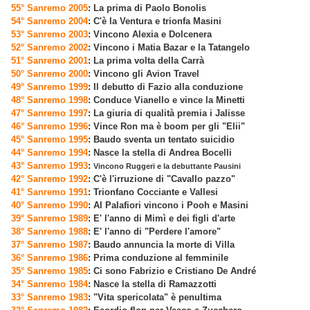
55° Sanremo 2005
: La prima di Paolo Bonolis
54° Sanremo 2004
: C'è la Ventura e trionfa Masini
53° Sanremo 2003
: Vincono Alexia e Dolcenera
52° Sanremo 2002
: Vincono i Matia Bazar e la Tatangelo
51° Sanremo 2001
: La prima volta della Carrà
50° Sanremo 2000
: Vincono gli Avion Travel
49° Sanremo 1999
: Il debutto di Fazio alla conduzione
48° Sanremo 1998
: Conduce Vianello e vince la Minetti
47° Sanremo 1997
: La giuria di qualità premia i Jalisse
46° Sanremo 1996
: Vince Ron ma è boom per gli "Elii"
45° Sanremo 1995
: Baudo sventa un tentato suicidio
44° Sanremo 1994
: Nasce la stella di Andrea Bocelli
43° Sanremo 1993
:
Vincono Ruggeri e la debuttante Pausini
42° Sanremo 1992
: C'è l'irruzione di "Cavallo pazzo"
41° Sanremo 1991
: Trionfano Cocciante e Vallesi
40° Sanremo 1990
: Al Palafiori vincono i Pooh e Masini
39° Sanremo 1989
: E' l'anno di Mimì e dei figli d'arte
38° Sanremo 1988
: E' l'anno di "Perdere l'amore"
37° Sanremo 1987
: Baudo annuncia la morte di Villa
36° Sanremo 1986
: Prima conduzione al femminile
35° Sanremo 1985
: Ci sono Fabrizio e Cristiano De André
34° Sanremo 1984
: Nasce la stella di Ramazzotti
33° Sanremo 1983
: "Vita spericolata" è penultima