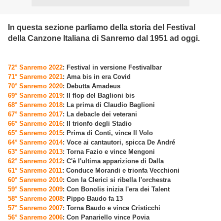
In questa sezione parliamo della storia del Festival
della Canzone Italiana di Sanremo dal 1951 ad oggi.
72° Sanremo 2022
: Festival in versione Festivalbar
71° Sanremo 2021
: Ama bis in era Covid
70° Sanremo 2020
: Debutta Amadeus
69° Sanremo 2019
: Il flop del Baglioni bis
68° Sanremo 2018
: La prima di Claudio Baglioni
67° Sanremo 2017
: La debacle dei veterani
66° Sanremo 2016
: Il trionfo degli Stadio
65° Sanremo 2015
: Prima di Conti, vince Il Volo
64° Sanremo 2014
: Voce ai cantautori, spicca De André
63° Sanremo 2013
: Torna Fazio e vince Mengoni
62° Sanremo 2012
: C'è l'ultima apparizione di Dalla
61° Sanremo 2011
: Conduce Morandi e trionfa Vecchioni
60° Sanremo 2010
: Con la Clerici si ribella l'orchestra
59° Sanremo 2009
: Con Bonolis inizia l'era dei Talent
58° Sanremo 2008
: Pippo Baudo fa 13
57° Sanremo 2007
: Torna Baudo e vince Cristicchi
56° Sanremo 2006
: Con Panariello vince Povia