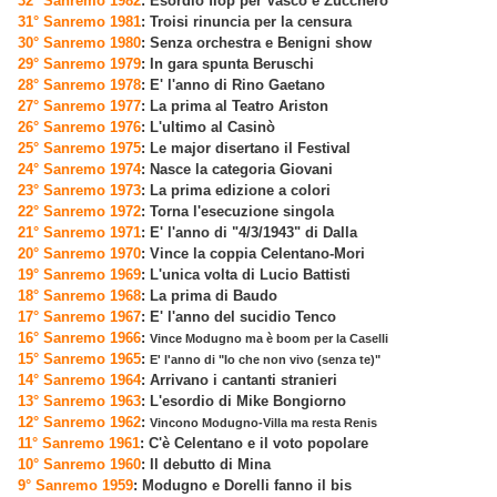
32° Sanremo 1982
: Esordio flop per Vasco e Zucchero
31° Sanremo 1981
: Troisi rinuncia per la censura
30° Sanremo 1980
: Senza orchestra e Benigni show
29° Sanremo 1979
: In gara spunta Beruschi
28° Sanremo 1978
: E' l'anno di Rino Gaetano
27° Sanremo 1977
: La prima al Teatro Ariston
26° Sanremo 1976
: L'ultimo al Casinò
25° Sanremo 1975
: Le major disertano il Festival
24° Sanremo 1974
: Nasce la categoria Giovani
23° Sanremo 1973
: La prima edizione a colori
22° Sanremo 1972
: Torna l'esecuzione singola
21° Sanremo 1971
: E' l'anno di "4/3/1943" di Dalla
20° Sanremo 1970
: Vince la coppia Celentano-Mori
19° Sanremo 1969
: L'unica volta di Lucio Battisti
18° Sanremo 1968
: La prima di Baudo
17° Sanremo 1967
: E' l'anno del sucidio Tenco
16° Sanremo 1966
:
Vince Modugno ma è boom per la Caselli
15° Sanremo 1965
:
E' l'anno di "Io che non vivo (senza te)"
14° Sanremo 1964
: Arrivano i cantanti stranieri
13° Sanremo 1963
: L'esordio di Mike Bongiorno
12° Sanremo 1962
:
Vincono Modugno-Villa ma resta Renis
11° Sanremo 1961
: C'è Celentano e il voto popolare
10° Sanremo 1960
: Il debutto di Mina
9° Sanremo 1959
: Modugno e Dorelli fanno il bis