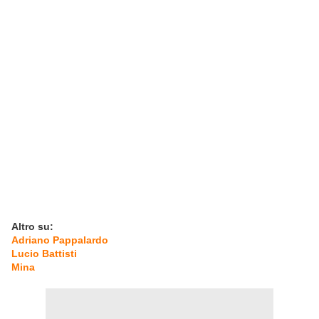
Altro su:
Adriano Pappalardo
Lucio Battisti
Mina