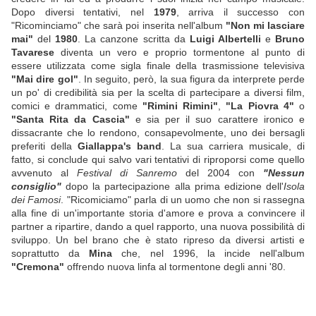
Dopo diversi tentativi, nel
1979
, arriva il successo con
"Ricominciamo" che sarà poi inserita nell'album
"Non mi lasciare
mai"
del
1980
. La canzone scritta da
Luigi Albertelli
e
Bruno
Tavarese
diventa un vero e proprio tormentone al punto di
essere utilizzata come sigla finale della trasmissione televisiva
"Mai dire gol"
. In seguito, però, la sua figura da interprete perde
un po' di credibilità sia per la scelta di partecipare a diversi film,
comici e drammatici, come
"Rimini Rimini"
,
"La Piovra 4"
o
"Santa Rita da Cascia"
e sia per il suo carattere ironico e
dissacrante che lo rendono, consapevolmente, uno dei bersagli
preferiti della
Giallappa's band
. La sua carriera musicale, di
fatto, si conclude qui salvo vari tentativi di riproporsi come quello
avvenuto al
Festival di Sanremo
del 2004 con
"Nessun
consiglio"
dopo la partecipazione alla prima edizione dell'
Isola
dei Famosi
. "Ricomiciamo" parla di un uomo che non si rassegna
alla fine di un'importante storia d'amore e prova a convincere il
partner a ripartire, dando a quel rapporto, una nuova possibilità di
sviluppo. Un bel brano che è stato ripreso da diversi artisti e
soprattutto da
Mina
che, nel 1996, la incide nell'album
"Cremona"
offrendo nuova linfa al tormentone degli anni '80.