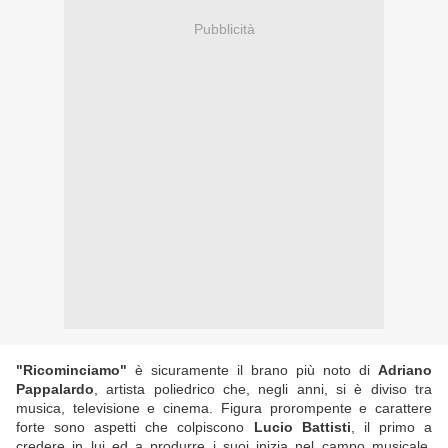
Pubblicità
"Ricominciamo"
è sicuramente il brano più noto di
Adriano
Pappalardo
, artista poliedrico che, negli anni, si è diviso tra
musica, televisione e cinema. Figura prorompente e carattere
forte sono aspetti che colpiscono
Lucio Battisti
, il primo a
credere in lui ed a produrre i suoi inizia nel campo musicale.