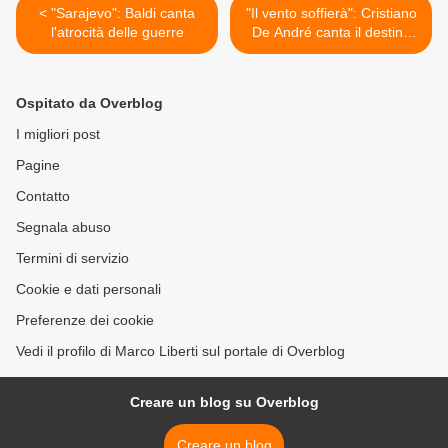
< "Sarajevo": Baldi canta
"Il vento soffierà": Cristiano
l'atrocità delle guerre
De André canta il destino
dell'uomo >
Ospitato da Overblog
I migliori post
Pagine
Contatto
Segnala abuso
Termini di servizio
Cookie e dati personali
Preferenze dei cookie
Vedi il profilo di Marco Liberti sul portale di Overblog
Creare un blog su Overblog
Creare un blog