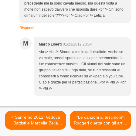
precedente me la sono cavata meglio, ma questa volta a
molte non sapevo davvero che risposta dare!<br /> Chi sono
gli "alunni del sole"????<br /> Ciao!<br /> Letizia
Rispondi
M
Marco Liberti
01/23/2012 20:54
<br /> <br /> Strano, a me lo da il risultato. Anche se
va male, prendi spunto dai quiz per incrementare le
tue conoscenze musicali. Gli alunni del sole sono un
gruppo italiano di lunga data, se ti interessa<br />
conoscerli a fondo ricervali su wikipedia o you tube.
Ciao e grazie per la partecipazione...<br /> <br /> <br
/> <br />
< Sanremo 2012: Vedova
"Le canzoni ai testimoni":
Battisti e Marcella Bella
Ruggeri duetta con gli artisti
contro Morandi
di domani >