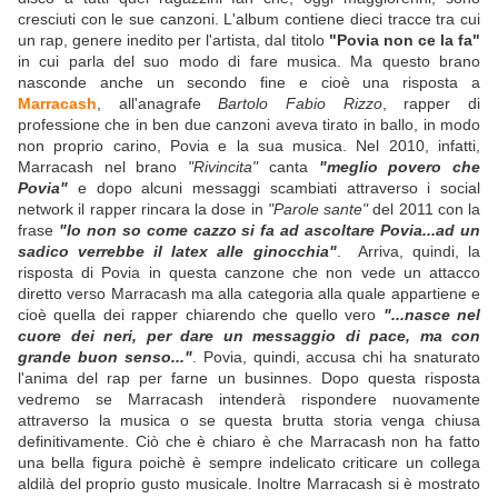
cresciuti con le sue canzoni. L'album contiene dieci tracce tra cui
un rap, genere inedito per l'artista, dal titolo
"Povia non ce la fa"
in cui parla del suo modo di fare musica. Ma questo brano
nasconde anche un secondo fine e cioè una risposta a
Marracash
, all'anagrafe
Bartolo Fabio Rizzo
, rapper di
professione che in ben due canzoni aveva tirato in ballo, in modo
non proprio carino, Povia e la sua musica. Nel 2010, infatti,
Marracash nel brano
"Rivincita"
canta
"meglio povero che
Povia"
e dopo alcuni messaggi scambiati attraverso i social
network il rapper rincara la dose in
"Parole sante"
del 2011 con la
frase
"Io non so come cazzo si fa ad ascoltare Povia...ad un
sadico verrebbe il latex alle ginocchia"
. Arriva, quindi, la
risposta di Povia in questa canzone che non vede un attacco
diretto verso Marracash ma alla categoria alla quale appartiene e
cioè quella dei rapper chiarendo che quello vero
"...nasce nel
cuore dei neri, per dare un messaggio di pace, ma con
grande buon senso..."
. Povia, quindi, accusa chi ha snaturato
l'anima del rap per farne un businnes. Dopo questa risposta
vedremo se Marracash intenderà rispondere nuovamente
attraverso la musica o se questa brutta storia venga chiusa
definitivamente. Ciò che è chiaro è che Marracash non ha fatto
una bella figura poichè è sempre indelicato criticare un collega
aldilà del proprio gusto musicale. Inoltre Marracash si è mostrato