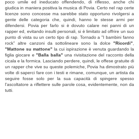
poco umile ed ineducato offendendo, di riflesso, anche chi
giudica in maniera positiva la musica di Povia. Certo nel rap certe
licenze sono concesse ma sarebbe stato opportuno rivolgersi a
gente delle categoria che, quindi, hanno le stesse armi per
difendersi. Povia per farlo si è dovuto calare nei panni di un
rapper ed, evitando insulti personali, si è limitato ad offrire un suo
punto di vista su un certo tipo di rap. Tornado a "I bambini fanno
rock" altre canzoni da sottolineare sono la dolce
"Ricordi"
,
"Mattone su mattone"
la cui ispirazione è venuta guardando la
figlia giocare e
"Balla balla"
una rivisitazione del racconto della
cicala e la formica. Lasciando perdere, quindi, le offese gratuite di
un rapper che vive su queste polemiche, Povia ha dimostrato più
volte di saperci fare con i testi e rimane, comunque, un artista da
seguire fosse solo per la sua capacità di spingere spesso
l'ascoltatore a riflettere sulle parole cosa, evidentemente, non da
tutti.