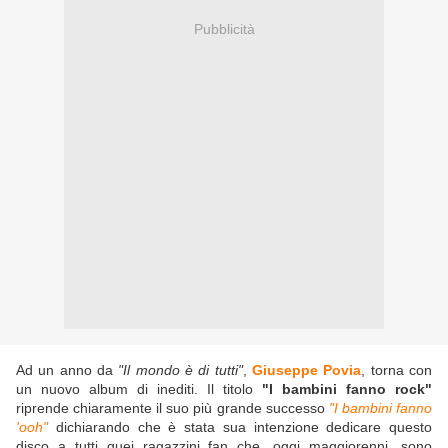
Pubblicità
Ad un anno da
"Il mondo è di tutti"
,
Giuseppe Povia
, torna con
un nuovo album di inediti. Il titolo
"I bambini fanno rock"
riprende chiaramente il suo più grande successo
"I bambini fanno
'ooh"
dichiarando che è stata sua intenzione dedicare questo
disco a tutti quei ragazzini fan che, oggi maggiorenni, sono