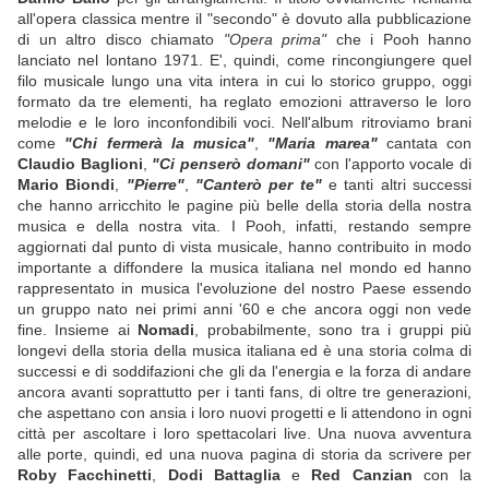
all'opera classica mentre il "secondo" è dovuto alla pubblicazione
di un altro disco chiamato
"Opera prima"
che i Pooh hanno
lanciato nel lontano 1971. E', quindi, come rincongiungere quel
filo musicale lungo una vita intera in cui lo storico gruppo, oggi
formato da tre elementi, ha reglato emozioni attraverso le loro
melodie e le loro inconfondibili voci. Nell'album ritroviamo brani
come
"Chi fermerà la musica"
,
"Maria marea"
cantata con
Claudio Baglioni
,
"Ci penserò domani"
con l'apporto vocale di
Mario Biondi
,
"Pierre"
,
"Canterò per te"
e tanti altri successi
che hanno arricchito le pagine più belle della storia della nostra
musica e della nostra vita. I Pooh, infatti, restando sempre
aggiornati dal punto di vista musicale, hanno contribuito in modo
importante a diffondere la musica italiana nel mondo ed hanno
rappresentato in musica l'evoluzione del nostro Paese essendo
un gruppo nato nei primi anni '60 e che ancora oggi non vede
fine. Insieme ai
Nomadi
, probabilmente, sono tra i gruppi più
longevi della storia della musica italiana ed è una storia colma di
successi e di soddifazioni che gli da l'energia e la forza di andare
ancora avanti soprattutto per i tanti fans, di oltre tre generazioni,
che aspettano con ansia i loro nuovi progetti e li attendono in ogni
città per ascoltare i loro spettacolari live. Una nuova avventura
alle porte, quindi, ed una nuova pagina di storia da scrivere per
Roby Facchinetti
,
Dodi Battaglia
e
Red Canzian
con la