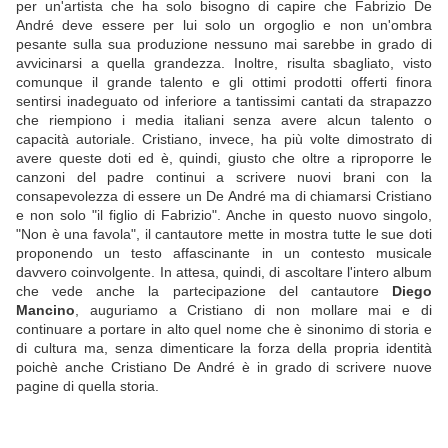
per un'artista che ha solo bisogno di capire che Fabrizio De
André deve essere per lui solo un orgoglio e non un'ombra
pesante sulla sua produzione nessuno mai sarebbe in grado di
avvicinarsi a quella grandezza. Inoltre, risulta sbagliato, visto
comunque il grande talento e gli ottimi prodotti offerti finora
sentirsi inadeguato od inferiore a tantissimi cantati da strapazzo
che riempiono i media italiani senza avere alcun talento o
capacità autoriale. Cristiano, invece, ha più volte dimostrato di
avere queste doti ed è, quindi, giusto che oltre a riproporre le
canzoni del padre continui a scrivere nuovi brani con la
consapevolezza di essere un De André ma di chiamarsi Cristiano
e non solo "il figlio di Fabrizio". Anche in questo nuovo singolo,
"Non è una favola", il cantautore mette in mostra tutte le sue doti
proponendo un testo affascinante in un contesto musicale
davvero coinvolgente. In attesa, quindi, di ascoltare l'intero album
che vede anche la partecipazione del cantautore
Diego
Mancino
, auguriamo a Cristiano di non mollare mai e di
continuare a portare in alto quel nome che è sinonimo di storia e
di cultura ma, senza dimenticare la forza della propria identità
poichè anche Cristiano De André è in grado di scrivere nuove
pagine di quella storia.