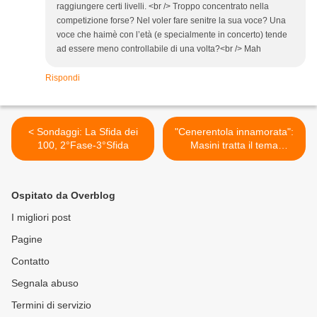
raggiungere certi livelli. <br /> Troppo concentrato nella
competizione forse? Nel voler fare senitre la sua voce? Una
voce che haimè con l’età (e specialmente in concerto) tende
ad essere meno controllabile di una volta?<br /> Mah
Rispondi
< Sondaggi: La Sfida dei
"Cenerentola innamorata":
100, 2°Fase-3°Sfida
Masini tratta il tema
dell'aborto >
Ospitato da Overblog
I migliori post
Pagine
Contatto
Segnala abuso
Termini di servizio