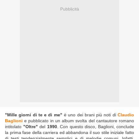
Pubblicità
"Mille giorni di te e di me"
è uno dei brani più noti di
Claudio
Baglioni
e pubblicato in un album svolta del cantautore romano
intitolato
"Oltre"
del
1990
. Con questo disco, Baglioni, conclude
la prima fase della carriera ed abbandona il suo stile iniziale fatto
di testi tendenzialmente semplici e di melodie comuni. Infatti,