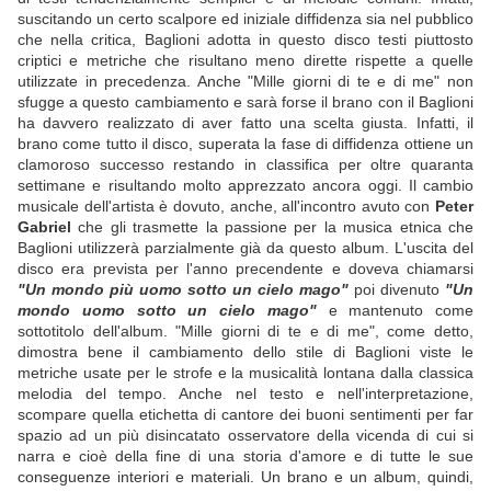
suscitando un certo scalpore ed iniziale diffidenza sia nel pubblico
che nella critica, Baglioni adotta in questo disco testi piuttosto
criptici e metriche che risultano meno dirette rispette a quelle
utilizzate in precedenza. Anche "Mille giorni di te e di me" non
sfugge a questo cambiamento e sarà forse il brano con il Baglioni
ha davvero realizzato di aver fatto una scelta giusta. Infatti, il
brano come tutto il disco, superata la fase di diffidenza ottiene un
clamoroso successo restando in classifica per oltre quaranta
settimane e risultando molto apprezzato ancora oggi. Il cambio
musicale dell'artista è dovuto, anche, all'incontro avuto con
Peter
Gabriel
che gli trasmette la passione per la musica etnica che
Baglioni utilizzerà parzialmente già da questo album. L'uscita del
disco era prevista per l'anno precendente e doveva chiamarsi
"Un mondo più uomo sotto un cielo mago"
poi divenuto
"Un
mondo uomo sotto un cielo mago"
e mantenuto come
sottotitolo dell'album. "Mille giorni di te e di me", come detto,
dimostra bene il cambiamento dello stile di Baglioni viste le
metriche usate per le strofe e la musicalità lontana dalla classica
melodia del tempo. Anche nel testo e nell'interpretazione,
scompare quella etichetta di cantore dei buoni sentimenti per far
spazio ad un più disincatato osservatore della vicenda di cui si
narra e cioè della fine di una storia d'amore e di tutte le sue
conseguenze interiori e materiali. Un brano e un album, quindi,