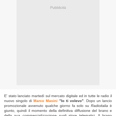
Pubblicità
E' stato lanciato martedì sul mercato digitale ed in tutte le radio il
nuovo singolo di
Marco Masini
"Io ti volevo"
. Dopo un lancio
promozionale avvenuto qualche giorno fa solo su
Radioitalia
è
giunto, quindi il momento della definitiva diffusione del brano e
della sua commercializzazione sugli store telematici. Il brano