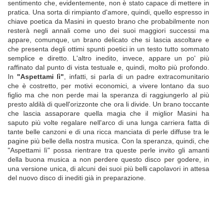
sentimento che, evidentemente, non è stato capace di mettere in
pratica. Una sorta di rimpianto d'amore, quindi, quello espresso in
chiave poetica da Masini in questo brano che probabilmente non
resterà negli annali come uno dei suoi maggiori successi ma
appare, comunque, un brano delicato che si lascia ascoltare e
che presenta degli ottimi spunti poetici in un testo tutto sommato
semplice e diretto. L'altro inedito, invece, appare un po' più
raffinato dal punto di vista testuale e, quindi, molto più profondo.
In
"Aspettami lì"
, infatti, si parla di un padre extracomunitario
che è costretto, per motivi economici, a vivere lontano da suo
figlio ma che non perde mai la speranza di raggiungerlo al più
presto aldilà di quell'orizzonte che ora li divide. Un brano toccante
che lascia assaporare quella magia che il miglior Masini ha
saputo più volte regalare nell'arco di una lunga carriera fatta di
tante belle canzoni e di una ricca manciata di perle diffuse tra le
pagine più belle della nostra musica. Con la speranza, quindi, che
"Aspettami lì" possa rientrare tra queste perle invito gli amanti
della buona musica a non perdere questo disco per godere, in
una versione unica, di alcuni dei suoi più belli capolavori in attesa
del nuovo disco di inediti già in preparazione.