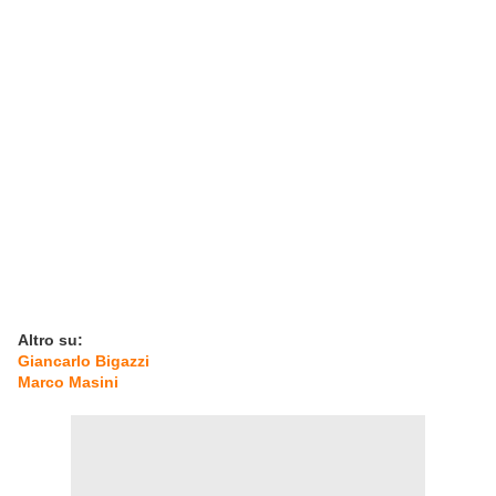
Altro su:
Giancarlo Bigazzi
Marco Masini