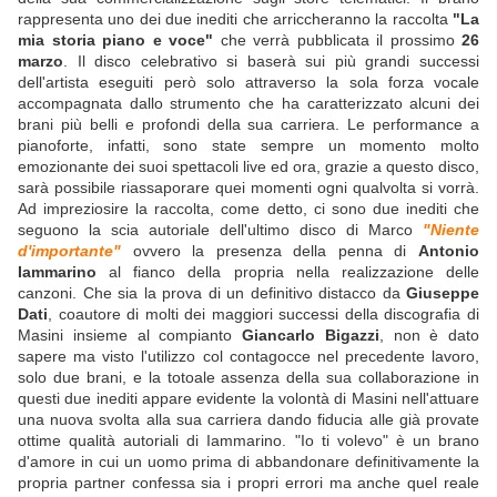
rappresenta uno dei due inediti che arriccheranno la raccolta
"La
mia storia piano e voce"
che verrà pubblicata il prossimo
26
marzo
. Il disco celebrativo si baserà sui più grandi successi
dell'artista eseguiti però solo attraverso la sola forza vocale
accompagnata dallo strumento che ha caratterizzato alcuni dei
brani più belli e profondi della sua carriera. Le performance a
pianoforte, infatti, sono state sempre un momento molto
emozionante dei suoi spettacoli live ed ora, grazie a questo disco,
sarà possibile riassaporare quei momenti ogni qualvolta si vorrà.
Ad impreziosire la raccolta, come detto, ci sono due inediti che
seguono la scia autoriale dell'ultimo disco di Marco
"Niente
d'importante"
ovvero la presenza della penna di
Antonio
Iammarino
al fianco della propria nella realizzazione delle
canzoni. Che sia la prova di un definitivo distacco da
Giuseppe
Dati
, coautore di molti dei maggiori successi della discografia di
Masini insieme al compianto
Giancarlo Bigazzi
, non è dato
sapere ma visto l'utilizzo col contagocce nel precedente lavoro,
solo due brani, e la totoale assenza della sua collaborazione in
questi due inediti appare evidente la volontà di Masini nell'attuare
una nuova svolta alla sua carriera dando fiducia alle già provate
ottime qualità autoriali di Iammarino. "Io ti volevo" è un brano
d'amore in cui un uomo prima di abbandonare definitivamente la
propria partner confessa sia i propri errori ma anche quel reale