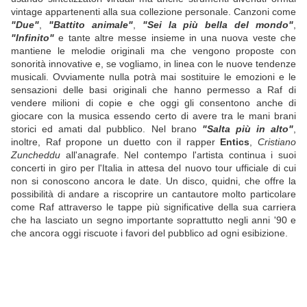
vintage appartenenti alla sua collezione personale. Canzoni come
"Due"
,
"Battito animale"
,
"Sei la più bella del mondo"
,
"Infinito"
e tante altre messe insieme in una nuova veste che
mantiene le melodie originali ma che vengono proposte con
sonorità innovative e, se vogliamo, in linea con le nuove tendenze
musicali. Ovviamente nulla potrà mai sostituire le emozioni e le
sensazioni delle basi originali che hanno permesso a Raf di
vendere milioni di copie e che oggi gli consentono anche di
giocare con la musica essendo certo di avere tra le mani brani
storici ed amati dal pubblico. Nel brano
"Salta più in alto"
,
inoltre, Raf propone un duetto con il rapper
Entics
,
Cristiano
Zuncheddu
all'anagrafe. Nel contempo l'artista continua i suoi
concerti in giro per l'Italia in attesa del nuovo tour ufficiale di cui
non si conoscono ancora le date. Un disco, quidni, che offre la
possibilità di andare a riscoprire un cantautore molto particolare
come Raf attraverso le tappe più significative della sua carriera
che ha lasciato un segno importante soprattutto negli anni '90 e
che ancora oggi riscuote i favori del pubblico ad ogni esibizione.