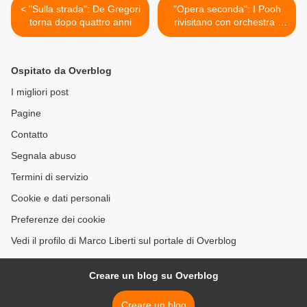
< "Sulla strada": De Gregori
"Opera seconda": I Pooh
torna dopo quattro anni
rivisitano con orchestra i
loro successi >
Ospitato da Overblog
I migliori post
Pagine
Contatto
Segnala abuso
Termini di servizio
Cookie e dati personali
Preferenze dei cookie
Vedi il profilo di Marco Liberti sul portale di Overblog
Creare un blog su Overblog
Creare un blog