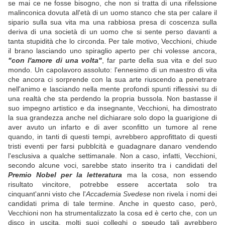
se mai ce ne fosse bisogno, che non si tratta di una rifelssione
malinconica dovuta all'età di un uomo stanco che sta per calare il
sipario sulla sua vita ma una rabbiosa presa di coscenza sulla
deriva di una società di un uomo che si sente perso davanti a
tanta stupidità che lo circonda. Per tale motivo, Vecchioni, chiude
il brano lasciando uno spiraglio aperto per chi volesse ancora,
"con l'amore di una volta"
, far parte della sua vita e del suo
mondo. Un capolavoro assoluto: l'ennesimo di un maestro di vita
che ancora ci sorprende con la sua arte riuscendo a penetrare
nell'animo e lasciando nella mente profondi spunti riflessivi su di
una realtà che sta perdendo la propria bussola. Non bastasse il
suo impegno artistico e da insegnante, Vecchioni, ha dimostrato
la sua grandezza anche nel dichiarare solo dopo la guarigione di
aver avuto un infarto e di aver sconfitto un tumore al rene
quando, in tanti di questi tempi, avrebbero approfittato di questi
tristi eventi per farsi pubblcità e guadagnare danaro vendendo
l'esclusiva a qualche settimanale. Non a caso, infatti, Vecchioni,
secondo alcune voci, sarebbe stato inserito tra i candidati del
Premio Nobel per la letteratura
ma la cosa, non essendo
risultato vincitore, potrebbe essere accertata solo tra
cinquant'anni visto che l'
Accademia Svedese
non rivela i nomi dei
candidati prima di tale termine. Anche in questo caso, però,
Vecchioni non ha strumentalizzato la cosa ed è certo che, con un
disco in uscita, molti suoi colleghi o speudo tali avrebbero