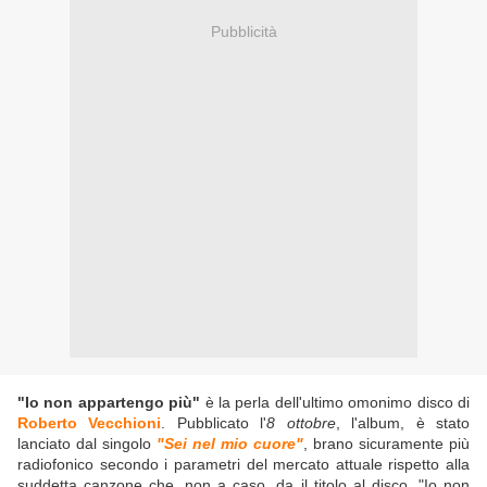
Pubblicità
"Io non appartengo più"
è la perla dell'ultimo omonimo disco di
Roberto Vecchioni
. Pubblicato l'
8 ottobre
, l'album, è stato
lanciato dal singolo
"Sei nel mio cuore"
, brano sicuramente più
radiofonico secondo i parametri del mercato attuale rispetto alla
suddetta canzone che, non a caso, da il titolo al disco. "Io non