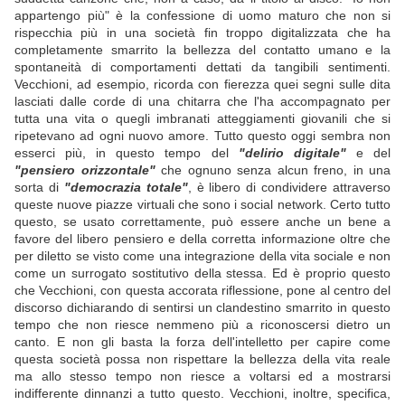
appartengo più" è la confessione di uomo maturo che non si
rispecchia più in una società fin troppo digitalizzata che ha
completamente smarrito la bellezza del contatto umano e la
spontaneità di comportamenti dettati da tangibili sentimenti.
Vecchioni, ad esempio, ricorda con fierezza quei segni sulle dita
lasciati dalle corde di una chitarra che l'ha accompagnato per
tutta una vita o quegli imbranati atteggiamenti giovanili che si
ripetevano ad ogni nuovo amore. Tutto questo oggi sembra non
esserci più, in questo tempo del
"delirio digitale"
e del
"pensiero orizzontale"
che ognuno senza alcun freno, in una
sorta di
"democrazia totale"
, è libero di condividere attraverso
queste nuove piazze virtuali che sono i social network. Certo tutto
questo, se usato correttamente, può essere anche un bene a
favore del libero pensiero e della corretta informazione oltre che
per diletto se visto come una integrazione della vita sociale e non
come un surrogato sostitutivo della stessa. Ed è proprio questo
che Vecchioni, con questa accorata riflessione, pone al centro del
discorso dichiarando di sentirsi un clandestino smarrito in questo
tempo che non riesce nemmeno più a riconoscersi dietro un
canto. E non gli basta la forza dell'intelletto per capire come
questa società possa non rispettare la bellezza della vita reale
ma allo stesso tempo non riesce a voltarsi ed a mostrarsi
indifferente dinnanzi a tutto questo. Vecchioni, inoltre, specifica,