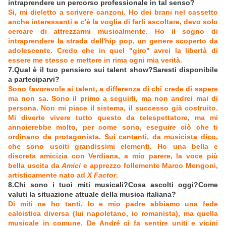
intraprendere un percorso professionale in tal senso?
Si, mi dieletto a scrivere canzoni. Ho dei brani nel cassetto
anche interessanti e c'è la voglia di farli ascoltare, devo solo
cercare di attrezzarmi musicalmente. Ho il sogno di
intraprendere la strada dell'hip pop, un genere scoperto da
adolescente. Credo che in quel "giro" avrei la libertà di
essere me stesso e mettere in rima ogni mia verità.
7.Qual è il tuo pensiero sui talent show?Saresti disponibile
a parteciparvi?
Sono favorevole ai talent, a differenza di chi crede di sapere
ma non sa. Sono il primo a seguirli, ma non andrei mai di
persona. Non mi piace il sistema, il successo già costruito.
Mi diverte vivere tutto questo da telespettatore, ma mi
annoierebbe molto, per come sono, eseguire ciò che ti
ordinano da protagonista. Sui cantanti, da musicista dico,
che sono usciti grandissimi elementi. Ho una bella e
discreta amicizia con Verdiana, a mio parere, la voce più
bella uscita da
Amici
e apprezzo follemente Marco Mengoni,
artisticamente nato ad
X Factor
.
8.Chi sono i tuoi miti musicali?Cosa ascolti oggi?Come
valuti la situazione attuale della musica italiana?
Di miti ne ho tanti. Io e mio padre abbiamo una fede
calcistica diversa (lui napoletano, io romanista), ma quella
musicale in comune. De André ci fa sentire uniti e vicini