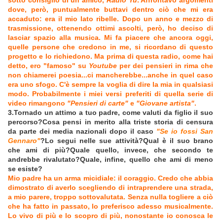
sotto consiglio di un amico,
Radio Yu
. Affrontavo argomenti
dove, però, puntualmente buttavi dentro ciò che mi era
accaduto: era il mio lato ribelle. Dopo un anno e mezzo di
trasmissione, ottenendo ottimi ascolti, però, ho deciso di
lasciar spazio alla musica. Mi fa piacere che ancora oggi,
quelle persone che credono in me, si ricordano di questo
progetto e lo richiedono. Ma prima di questa radio, come hai
detto, ero "famoso" su
Youtube
per dei pensieri in rima che
non chiamerei poesia...ci mancherebbe...anche in quel caso
era uno sfogo. C'è sempre la voglia di dire la mia in qualsiasi
modo. Probabilmente i miei versi preferiti di quella serie di
video rimangono
"Pensieri di carte"
e
"Giovane artista"
.
3.Tornado un attimo a tuo padre, come valuti da figlio il suo
percorso?Cosa pensi in merito alla triste storia di censura
da parte dei media nazionali dopo il caso
"Se io fossi San
Gennaro"
?Lo segui nelle sue attività?Qual è il suo brano
che ami di più?Quale quello, invece, che secondo te
andrebbe rivalutato?Quale, infine, quello che ami di meno
se esiste?
Mio padre ha un arma micidiale: il coraggio. Credo che abbia
dimostrato di averlo scegliendo di intraprendere una strada,
a mio parere, troppo sottovalutata. Senza nulla togliere a ciò
che ha fatto in passato, lo preferisco adesso musicalmente.
Lo vivo di più e lo scopro di più, nonostante io conosca le