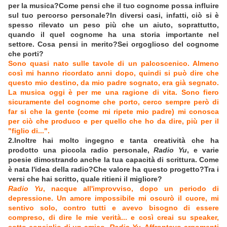
per la musica?Come pensi che il tuo cognome possa influire
sul tuo percorso personale?In diversi casi, infatti, ciò si è
spesso rilevato un peso più che un aiuto, soprattutto,
quando il quel cognome ha una storia importante nel
settore. Cosa pensi in merito?Sei orgoglioso del cognome
che porti?
Sono quasi nato sulle tavole di un palcoscenico. Almeno
così mi hanno ricordato anni dopo, quindi si può dire che
questo mio destino, da mio padre sognato, era già segnato.
La musica oggi è per me una ragione di vita. Sono fiero
sicuramente del cognome che porto, cerco sempre però di
far si che la gente (come mi ripete mio padre) mi conosca
per ciò che produco e per quello che ho da dire, più per il
"figlio di...".
2.Inoltre hai molto ingegno e tanta creatività che ha
prodotto una piccola radio personale,
Radio Yu
, e varie
poesie dimostrando anche la tua capacità di scrittura. Come
è nata l'idea della radio?Che valore ha questo progetto?Tra i
versi che hai scritto, quale ritieni il migliore?
Radio Yu
, nacque all'improvviso, dopo un periodo di
depressione. Un amore impossibile mi oscurò il cuore, mi
sentivo solo, contro tutti e avevo bisogno di essere
compreso, di dire le mie verità... e così creai su speaker,