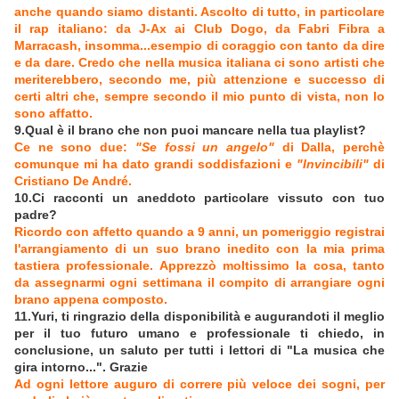
anche quando siamo distanti. Ascolto di tutto, in particolare
il rap italiano: da J-Ax ai Club Dogo, da Fabri Fibra a
Marracash, insomma...esempio di coraggio con tanto da dire
e da dare. Credo che nella musica italiana ci sono artisti che
meriterebbero, secondo me, più attenzione e successo di
certi altri che, sempre secondo il mio punto di vista, non lo
sono affatto.
9.Qual è il brano che non puoi mancare nella tua playlist?
Ce ne sono due:
"Se fossi un angelo"
di Dalla, perchè
comunque mi ha dato grandi soddisfazioni e
"Invincibili"
di
Cristiano De André.
10.Ci racconti un aneddoto particolare vissuto con tuo
padre?
Ricordo con affetto quando a 9 anni, un pomeriggio registrai
l'arrangiamento di un suo brano inedito con la mia prima
tastiera professionale. Apprezzò moltissimo la cosa, tanto
da assegnarmi ogni settimana il compito di arrangiare ogni
brano appena composto.
11.Yuri, ti ringrazio della disponibilità e augurandoti il meglio
per il tuo futuro umano e professionale ti chiedo, in
conclusione, un saluto per tutti i lettori di "La musica che
gira intorno...". Grazie
Ad ogni lettore auguro di correre più veloce dei sogni, per