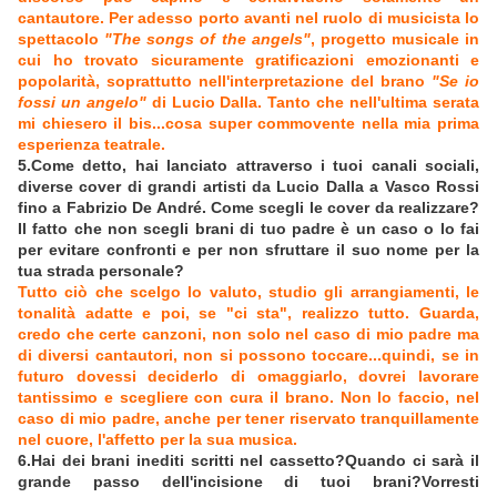
cantautore. Per adesso porto avanti nel ruolo di musicista lo
spettacolo
"The songs of the angels"
, progetto musicale in
cui ho trovato sicuramente gratificazioni emozionanti e
popolarità, soprattutto nell'interpretazione del brano
"Se io
fossi un angelo"
di Lucio Dalla. Tanto che nell'ultima serata
mi chiesero il bis...cosa super commovente nella mia prima
esperienza teatrale.
5.Come detto, hai lanciato attraverso i tuoi canali sociali,
diverse cover di grandi artisti da Lucio Dalla a Vasco Rossi
fino a Fabrizio De André. Come scegli le cover da realizzare?
Il fatto che non scegli brani di tuo padre è un caso o lo fai
per evitare confronti e per non sfruttare il suo nome per la
tua strada personale?
Tutto ciò che scelgo lo valuto, studio gli arrangiamenti, le
tonalità adatte e poi, se "ci sta", realizzo tutto. Guarda,
credo che certe canzoni, non solo nel caso di mio padre ma
di diversi cantautori, non si possono toccare...quindi, se in
futuro dovessi deciderlo di omaggiarlo, dovrei lavorare
tantissimo e scegliere con cura il brano. Non lo faccio, nel
caso di mio padre, anche per tener riservato tranquillamente
nel cuore, l'affetto per la sua musica.
6.Hai dei brani inediti scritti nel cassetto?Quando ci sarà il
grande passo dell'incisione di tuoi brani?Vorresti