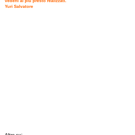
vederli al più presto realizzati.
Yuri Salvatore
Altro su: