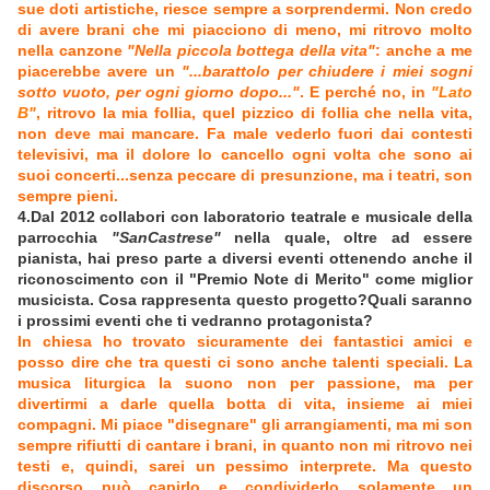
sue doti artistiche, riesce sempre a sorprendermi. Non credo
di avere brani che mi piacciono di meno, mi ritrovo molto
nella canzone
"Nella piccola bottega della vita"
: anche a me
piacerebbe avere un
"...barattolo per chiudere i miei sogni
sotto vuoto, per ogni giorno dopo..."
. E perché no, in
"Lato
B"
, ritrovo la mia follia, quel pizzico di follia che nella vita,
non deve mai mancare. Fa male vederlo fuori dai contesti
televisivi, ma il dolore lo cancello ogni volta che sono ai
suoi concerti...senza peccare di presunzione, ma i teatri, son
sempre pieni.
4.Dal 2012 collabori con laboratorio teatrale e musicale della
parrocchia
"SanCastrese"
nella quale, oltre ad essere
pianista, hai preso parte a diversi eventi ottenendo anche il
riconoscimento con il "Premio Note di Merito" come miglior
musicista. Cosa rappresenta questo progetto?Quali saranno
i prossimi eventi che ti vedranno protagonista?
In chiesa ho trovato sicuramente dei fantastici amici e
posso dire che tra questi ci sono anche talenti speciali. La
musica liturgica la suono non per passione, ma per
divertirmi a darle quella botta di vita, insieme ai miei
compagni. Mi piace "disegnare" gli arrangiamenti, ma mi son
sempre rifiutti di cantare i brani, in quanto non mi ritrovo nei
testi e, quindi, sarei un pessimo interprete. Ma questo
discorso può capirlo e condividerlo solamente un