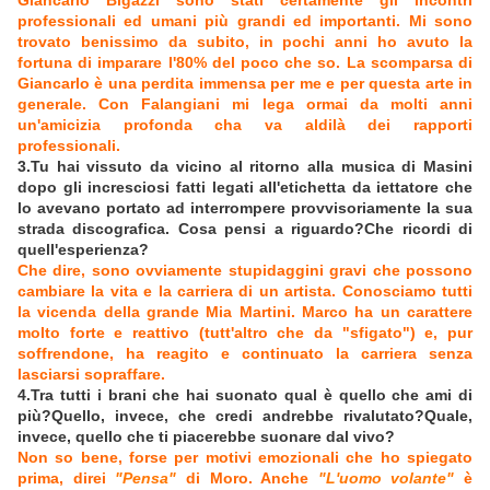
Giancarlo Bigazzi sono stati certamente gli incontri
professionali ed umani più grandi ed importanti. Mi sono
trovato benissimo da subito, in pochi anni ho avuto la
fortuna di imparare l'80% del poco che so. La scomparsa di
Giancarlo è una perdita immensa per me e per questa arte in
generale. Con Falangiani mi lega ormai da molti anni
un'amicizia profonda cha va aldilà dei rapporti
professionali.
3.Tu hai vissuto da vicino al ritorno alla musica di Masini
dopo gli incresciosi fatti legati all'etichetta da iettatore che
lo avevano portato ad interrompere provvisoriamente la sua
strada discografica. Cosa pensi a riguardo?Che ricordi di
quell'esperienza?
Che dire, sono ovviamente stupidaggini gravi che possono
cambiare la vita e la carriera di un artista. Conosciamo tutti
la vicenda della grande Mia Martini. Marco ha un carattere
molto forte e reattivo (tutt'altro che da "sfigato") e, pur
soffrendone, ha reagito e continuato la carriera senza
lasciarsi sopraffare.
4.Tra tutti i brani che hai suonato qual è quello che ami di
più?Quello, invece, che credi andrebbe rivalutato?Quale,
invece, quello che ti piacerebbe suonare dal vivo?
Non so bene, forse per motivi emozionali che ho spiegato
prima, direi
"Pensa"
di Moro. Anche
"L'uomo volante"
è