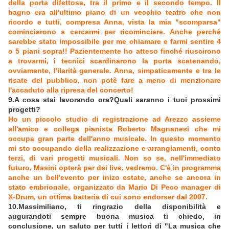
della porta difettosa, tra il primo e il secondo tempo. Il
bagno era all'ultimo piano di un vecchio teatro che non
ricordo e tutti, compresa Anna, vista la mia "scomparsa"
cominciarono a cercarmi per ricominciare. Anche perché
sarebbe stato impossibile per me chiamare e farmi sentire 4
o 5 piani sopra!! Pazientemente ho atteso finché riuscirono
a trovarmi, i tecnici scardinarono la porta scatenando,
ovviamente, l'ilarità generale. Anna, simpaticamente e tra le
risate del pubblico, non potè fare a meno di menzionare
l'accaduto alla ripresa del concerto!
9.A cosa stai lavorando ora?Quali saranno i tuoi prossimi
progetti?
Ho un piccolo studio di registrazione ad Arezzo assieme
all'amico e collega pianista Roberto Magnanesi che mi
occupa gran parte dell'anno musicale. In questo momento
mi sto occupando della realizzazione e arrangiamenti, conto
terzi, di vari progetti musicali. Non so se, nell'immediato
futuro, Masini opterà per dei live, vedremo. C'è in programma
anche un bell'evento per inizo estate, anche se ancora in
stato embrionale, organizzato da Mario Di Peco manager di
X-Drum, un ottima batteria di cui sono endorser dal 2007.
10.Massimiliano, ti ringrazio della disponibilità e
augurandoti sempre buona musica ti chiedo, in
conclusione, un saluto per tutti i lettori di "La musica che