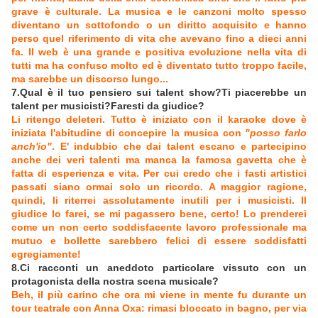
grave è culturale. La musica e le canzoni molto spesso
diventano un sottofondo o un diritto acquisito e hanno
perso quel riferimento di vita che avevano fino a dieci anni
fa. Il web è una grande e positiva evoluzione nella vita di
tutti ma ha confuso molto ed è diventato tutto troppo facile,
ma sarebbe un discorso lungo...
7.Qual è il tuo pensiero sui talent show?Ti piacerebbe un
talent per musicisti?Faresti da giudice?
Li ritengo deleteri. Tutto è iniziato con il karaoke dove è
iniziata l'abitudine di concepire la musica con
"posso farlo
anch'io"
. E' indubbio che dai talent escano e partecipino
anche dei veri talenti ma manca la famosa gavetta che è
fatta di esperienza e vita. Per cui credo che i fasti artistici
passati siano ormai solo un ricordo. A maggior ragione,
quindi, li riterrei assolutamente inutili per i musicisti. Il
giudice lo farei, se mi pagassero bene, certo! Lo prenderei
come un non certo soddisfacente lavoro professionale ma
mutuo e bollette sarebbero felici di essere soddisfatti
egregiamente!
8.Ci racconti un aneddoto particolare vissuto con un
protagonista della nostra scena musicale?
Beh, il più carino che ora mi viene in mente fu durante un
tour teatrale con Anna Oxa: rimasi bloccato in bagno, per via