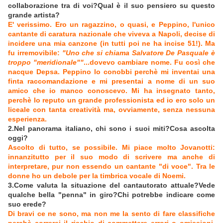
collaborazione tra di voi?Qual è il suo pensiero su questo
grande artista?
E' verissimo. Ero un ragazzino, o quasi, e Peppino, l'unico
cantante di caratura nazionale che viveva a Napoli, decise di
incidere una mia canzone (in tutti poi ne ha incise 51!). Ma
fu irremovibile:
"Uno che si chiama Salvatore De Pasquale è
troppo "meridionale""
...dovevo cambiare nome. Fu così che
nacque Depsa. Peppino lo conobbi perchè mi inventai una
finta raccomandazione e mi presentai a nome di un suo
amico che io manco conoscevo. Mi ha insegnato tanto,
perchè lo reputo un grande professionista ed io ero solo un
liceale con tanta creatività ma, ovviamente, senza nessuna
esperienza.
2.Nel panorama italiano, chi sono i suoi miti?Cosa ascolta
oggi?
Ascolto di tutto, se possibile. Mi piace molto Jovanotti:
innanzitutto per il suo modo di scrivere ma anche di
interpretare, pur non essendo un cantante "di voce". Tra le
donne ho un debole per la timbrica vocale di Noemi.
3.Come valuta la situazione del cantautorato attuale?Vede
qualche bella "penna" in giro?Chi potrebbe indicare come
suo erede?
Di bravi ce ne sono, ma non me la sento di fare classifiche