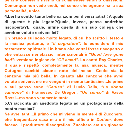
perchè correrei il rischio di commettere errori o omissioni.
Comunque non vedo eredi, nel senso che ognuno ha la sua
personalità, unica.
4.Lei ha scritto tante belle canzoni per diversi artisti: A quale
di queste è più legato?Quale, invece, pensa andrebbe
riscoperta?E, quale, infine quella di un suo collega che
avrebbe voluto scrivere lei?
Un brano a cui sono molto legato, di cui ho scritto il testo e
la musica portante, è
"Il sognatore"
: lo considero il mio
testamento spirituale. Un brano che vorrei fosse riscoperto e
che entrasse nei classici internazionali è
"Good love gone
bad"
: versione inglese de
"Gli amori"
. La cantò Ray Charles,
il quale rispettò completamente la mia musica, mentre
Cutugno cambiò alcune note dell'inciso. Credo sia la
canzone mia più bella. In quanto alla canzone che avrei
voluto scrivere, me ne vengoni in mente tantissime...le prime
a cui penso sono
"Caruso"
di Lucio Dalla,
"La donna
cannone"
di Francesco De Gregori,
"Un senso"
di Vasco
Rossi...ma sono veramente tante.
5.Ci racconta un aneddoto legato ad un protagonista della
nostra musica?
Ne avrei tanti...il primo che mi viene in mente è di Zucchero,
che frequentava casa mia e il mio ufficio in
Durium
, dove
facevo il produttore discografico. Zucchero era un giovane