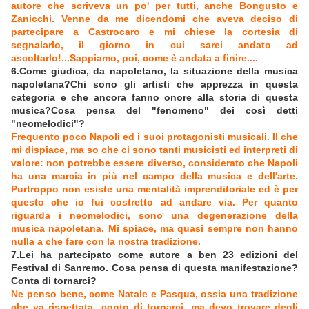
autore che scriveva un po' per tutti, anche Bongusto e
Zanicchi. Venne da me dicendomi che aveva deciso di
partecipare a Castrocaro e mi chiese la cortesia di
segnalarlo, il giorno in cui sarei andato ad
ascoltarlo!...Sappiamo, poi, come è andata a finire....
6.Come giudica, da napoletano, la situazione della musica
napoletana?Chi sono gli artisti che apprezza in questa
categoria e che ancora fanno onore alla storia di questa
musica?Cosa pensa del "fenomeno" dei così detti
"neomelodici"?
Frequento poco Napoli ed i suoi protagonisti musicali. Il che
mi dispiace, ma so che ci sono tanti musicisti ed interpreti di
valore: non potrebbe essere diverso, considerato che Napoli
ha una marcia in più nel campo della musica e dell'arte.
Purtroppo non esiste una mentalità imprenditoriale ed è per
questo che io fui costretto ad andare via. Per quanto
riguarda i neomelodici, sono una degenerazione della
musica napoletana. Mi spiace, ma quasi sempre non hanno
nulla a che fare con la nostra tradizione.
7.Lei ha partecipato come autore a ben 23 edizioni del
Festival di Sanremo. Cosa pensa di questa manifestazione?
Conta di tornarci?
Ne penso bene, come Natale e Pasqua, ossia una tradizione
che va rispettata...conto di tornarci, ma devo trovare degli