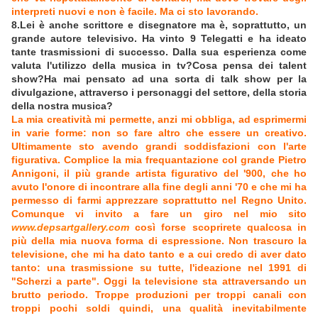
interpreti nuovi e non è facile. Ma ci sto lavorando.
8.Lei è anche scrittore e disegnatore ma è, soprattutto, un
grande autore televisivo. Ha vinto 9 Telegatti e ha ideato
tante trasmissioni di successo. Dalla sua esperienza come
valuta l'utilizzo della musica in tv?Cosa pensa dei talent
show?Ha mai pensato ad una sorta di talk show per la
divulgazione, attraverso i personaggi del settore, della storia
della nostra musica?
La mia creatività mi permette, anzi mi obbliga, ad esprimermi
in varie forme: non so fare altro che essere un creativo.
Ultimamente sto avendo grandi soddisfazioni con l'arte
figurativa. Complice la mia frequantazione col grande Pietro
Annigoni, il più grande artista figurativo del '900, che ho
avuto l'onore di incontrare alla fine degli anni '70 e che mi ha
permesso di farmi apprezzare soprattutto nel Regno Unito.
Comunque vi invito a fare un giro nel mio sito
www.depsartgallery.com
così forse scoprirete qualcosa in
più della mia nuova forma di espressione. Non trascuro la
televisione, che mi ha dato tanto e a cui credo di aver dato
tanto: una trasmissione su tutte, l'ideazione nel 1991 di
"Scherzi a parte". Oggi la televisione sta attraversando un
brutto periodo. Troppe produzioni per troppi canali con
troppi pochi soldi quindi, una qualità inevitabilmente