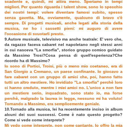
scadente e, quindi, mi attira meno. Speriamo in tempi
migliori. Per quanto riguarda i talent show, sono lo specchio
dei nostri tempi: volere diventare famosi subito, spesso
senza gavetta. Ma, ovviamente, qualcuno di bravo c'è
sempre. Di progetti musicali, anche legati alla storia della
musica, ne ho i cassetti pieni: mi auguro di avere
l'occasione di svuotarli presto.
9.Autore musicale, televisivo ma anche teatrale: E' vero che,
da ragazzo faceva cabaret nel napoletano negli stessi anni
in cui nasceva "La smorfia", storico gruppo comico guidato
da Massimo Trosi?Cosa pensa di quell'esperienza?Che
ricordo ha di Massimo?
Io sono di Portici, Troisi, più o meno mio coetaneo, era di
San Giorgio a Cremano, un paese confinante. Io giocavo a
fare cabaret con un gruppo di amici che, poi, hanno fatto
tutti un altro mestiere. Ho invidiato "La smorfia" perchè loro
ci hanno creduto, mentre i miei amici no. L'unico a non fare
un mestiere serio, inquadrato, sono stato io, ma forse
perchè, malgrado la laurea in legge, nessuno mi ha voluto!
Tornando a Massimo, era semplicemente geniale.
10.Tornado alla musica, lei ha recentemente inciso in album
alcuni dei suoi successi. Come è nato questo progetto?
Come si vede come interprete?
Mi vedo come interprete, non come cantante. Io offro la mia