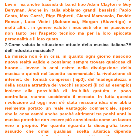
Levin, ma anche bassisti di band tipo Adam Clayton e Guy
Berryman. Anche in Italia abbiamo grandi bassisti: Paolo
Costa, Max Gazzè, Rigo Righetti, Gianni Maroccolo, Davide
Romani, Luca Vicini (Subsonica), Morgan (Bluvertigo) e
molti altri... in genere valuto i musicisti che mi piacciono
non tanto per l'aspetto tecnico ma per la loro spiccata
personalità e il loro gusto.
7.Come valuta la situazione attuale della musica italiana?E
dell'industria musicale?
La musica non è in crisi, in quanto ogni giorno nascono
nuove realtà valide e possiamo sempre trovare qualcosa di
buono... invece la crisi esiste nella divulgazione della
musica e quindi nell'aspetto commerciale: la rivoluzione di
internet, dei formati compressi (mp3), dell'inadeguatezza e
della scarsa attrattiva dei vecchi supporti (il cd ad esempio)
insieme alla possibilità di fruibilità gratuita e poco
controllata, stanno uccidendo il mercato. In tutta questa
rivoluzione ad oggi non c'è stata nessuna idea che abbia
realmente portato un reale vantaggio commerciale, spero
che la cosa cambi anche perché altrimenti tra pochi anni la
musica potrebbe non essere più considerata come un lavoro
vero e proprio. Per quanto riguarda la discografia trovo
assurdo che ormai qualsiasi scelta artistica dipenda