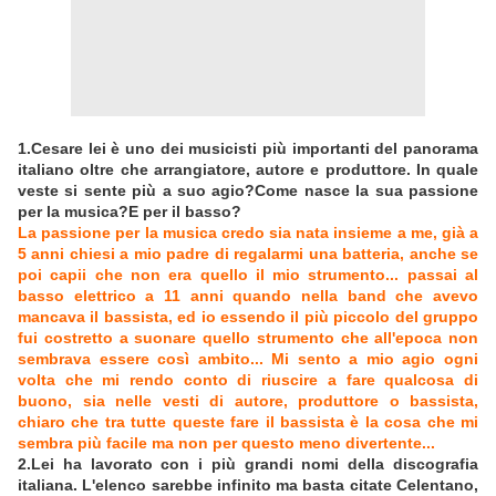
1.Cesare lei è uno dei musicisti più importanti del panorama
italiano oltre che arrangiatore, autore e produttore. In quale
veste si sente più a suo agio?Come nasce la sua passione
per la musica?E per il basso?
La passione per la musica credo sia nata insieme a me, già a
5 anni chiesi a mio padre di regalarmi una batteria, anche se
poi capii che non era quello il mio strumento... passai al
basso elettrico a 11 anni quando nella band che avevo
mancava il bassista, ed io essendo il più piccolo del gruppo
fui costretto a suonare quello strumento che all'epoca non
sembrava essere così ambito... Mi sento a mio agio ogni
volta che mi rendo conto di riuscire a fare qualcosa di
buono, sia nelle vesti di autore, produttore o bassista,
chiaro che tra tutte queste fare il bassista è la cosa che mi
sembra più facile ma non per questo meno divertente...
2.Lei ha lavorato con i più grandi nomi della discografia
italiana. L'elenco sarebbe infinito ma basta citate Celentano,