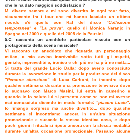
che le ha dato maggiori soddisfazioni?
Mi diverto sempre e mi sono divertito in ogni tour fatto,
sicuramente tra i tour che mi hanno lasciato un ottimo
ricordo c'è quello con Raf del disco
"Collezione
temporanea"
e
"La prova"
, quello di Monica Naranjo in
Spagna nel 2000 e quello del 2005 della Pausini.
5.Ci racconta un aneddoto particolare vissuto con un
protagonista della scena musicale?
Vi racconto un aneddoto che riguarda un personaggio
mitico, a mio avviso inarrivabile sotto tutti gli aspetti,
geniale, imprevedibile, ironico e chi più ne ha più ne metta...
Si tratta del grande Lucio Dalla: dopo averlo conosciuto
durante la lavorazione in studio per la produzione del disco
"Persone silenziose"
di Luca Carboni, lo incontro dopo
qualche settimana durante una promozione televisiva dove
io suonavo con Marco Masini, lui entra in camerino e
quando io lo saluto lui si presenta come se non mi avesse
mai conosciuto dicendo in modo formale:
"piacere Lucio"
.
Io rimango sorpreso ma anche divertito... dopo qualche
settimana ci incontriamo ancora in un'altra situazione
promozionale e succede la stessa identica cosa, e dopo
pochi giorni il rituale si ripete ancora con la stessa modalità
durante un'altra occasione promozionale. Passano alcune