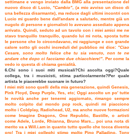
settimane e vengo inviato dalla BMG alla presentazione del
nuovo disco di Lucio,
"Cambio"
, (a mio avviso un disco di
una bellezza disarmante), ma reduce dagli ultimi incontri con
Lucio mi guardo bene dall'andare a salutarlo, mentre già un
nugolo di persone e giornalisti lo avevano assediato appena
arrivato. Quindi, seduto ad un tavolo con i miei amici me ne
stavo tranquillo tranquillo, quando lui mi nota, sposta tutte
le persone che lo circondavano, mi raggiunge e con grande
calore sotto gli occhi increduli del pubblico mi dice:
"Ciao
Cesare, sono molto felice che tu sia venuto, non te ne
andare che dopo ci facciamo due chiacchiere!"
. Per come la
vedo io questa di chiama genialità.
6.Chi sono i suoi miti musicali?Chi ascolta oggi?Quale
collega, tra i musicisti, stima particolarmente?Per quale
artista le piacerebbe suonare in futuro?
I miei miti sono quelli della mia generazione, quindi Genesis,
Pink Floyd, Deep Purple, Yes, etc; Oggi ascolto un po' tutte
le novità anche per tenermi aggiornato, rimango sempre
molto colpito dal mondo pop rock, quindi mi piacciono
molto i Coldplay, Radiohead, U2, ma anche nuove formazioni
come Imagine Dragons, One Republic, Bastille, o artisti
come Adele, Lorde, Rhianna, Bruno Mars... poi una nota di
merito va a Will.i.am in quanto tutto quello che tocca diventa
oro! Tra i miei colleghi stimo molto Pino Palladino, Tony