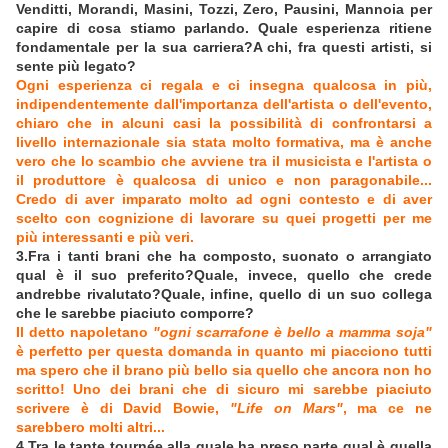
Venditti, Morandi, Masini, Tozzi, Zero, Pausini, Mannoia per
capire di cosa stiamo parlando. Quale esperienza ritiene
fondamentale per la sua carriera?A chi, fra questi artisti, si
sente più legato?
Ogni esperienza ci regala e ci insegna qualcosa in più,
indipendentemente dall'importanza dell'artista o dell'evento,
chiaro che in alcuni casi la possibilità di confrontarsi a
livello internazionale sia stata molto formativa, ma è anche
vero che lo scambio che avviene tra il musicista e l'artista o
il produttore è qualcosa di unico e non paragonabile...
Credo di aver imparato molto ad ogni contesto e di aver
scelto con cognizione di lavorare su quei progetti per me
più interessanti e più veri.
3.Fra i tanti brani che ha composto, suonato o arrangiato
qual è il suo preferito?Quale, invece, quello che crede
andrebbe rivalutato?Quale, infine, quello di un suo collega
che le sarebbe piaciuto comporre?
Il detto napoletano
"ogni scarrafone è bello a mamma soja"
è perfetto per questa domanda in quanto mi piacciono tutti
ma spero che il brano più bello sia quello che ancora non ho
scritto! Uno dei brani che di sicuro mi sarebbe piaciuto
scrivere è di David Bowie,
"Life on Mars"
, ma ce ne
sarebbero molti altri...
4.Tra le tante tournée alla quale ha preso parte qual è quella