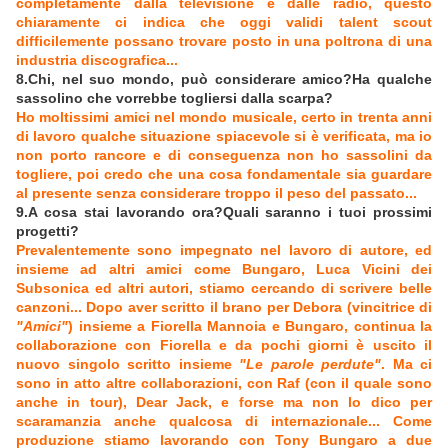
completamente dalla televisione e dalle radio, questo
chiaramente ci indica che oggi validi talent scout
difficilemente possano trovare posto in una poltrona di una
industria discografica...
8.Chi, nel suo mondo, può considerare amico?Ha qualche
sassolino che vorrebbe togliersi dalla scarpa?
Ho moltissimi amici nel mondo musicale, certo in trenta anni
di lavoro qualche situazione spiacevole si è verificata, ma io
non porto rancore e di conseguenza non ho sassolini da
togliere, poi credo che una cosa fondamentale sia guardare
al presente senza considerare troppo il peso del passato...
9.A cosa stai lavorando ora?Quali saranno i tuoi prossimi
progetti?
Prevalentemente sono impegnato nel lavoro di autore, ed
insieme ad altri amici come Bungaro, Luca Vicini dei
Subsonica ed altri autori, stiamo cercando di scrivere belle
canzoni... Dopo aver scritto il brano per Debora (vincitrice di
"Amici"
) insieme a Fiorella Mannoia e Bungaro, continua la
collaborazione con Fiorella e da pochi giorni è uscito il
nuovo singolo scritto insieme
"Le parole perdute"
. Ma ci
sono in atto altre collaborazioni, con Raf (con il quale sono
anche in tour), Dear Jack, e forse ma non lo dico per
scaramanzia anche qualcosa di internazionale... Come
produzione stiamo lavorando con Tony Bungaro a due