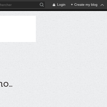
Login
+
Create my blog
...