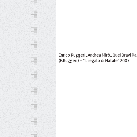
Enrico Ruggeri_Andrea Mirò_Quei Bravi Raga
(E.Ruggeri) - "Il regalo di Natale" 2007