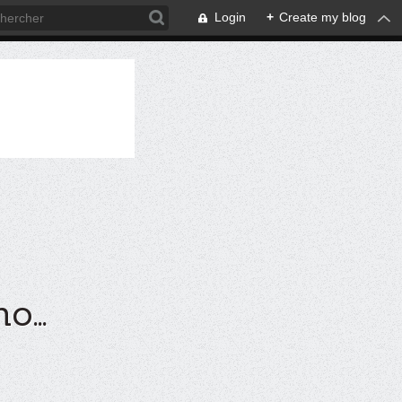
Login
+
Create my blog
...