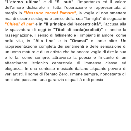
"L'eterno ultimo"
e di
"Si può"
, l'importanza ed il valore
dell'amore dichiarato in tutta l'operazione e rappresentata al
meglio in
"Nessuno tocchi l'amore"
, la voglia di non smettere
mai di essere sostegno e amico della sua "famiglia" di seguaci in
"Chiedi di me"
e in
"Il principe dell'eccentricità"
, l'accusa alla
tv spazzatura di oggi in
"Titoli di coda(explicit)"
e anche la
rassegnazione, il senso di fallimento e i rimpianti in amore, come
nella vita, in
"Alla fine"
e in
"Oramai"
e tante altre. Un
rappresentazione completa dei sentimenti e delle sensazione di
un uomo maturo e di un artista che ha ancora voglia di dire la sua
e lo fa, come sempre, attraverso la poesia e l'incanto di un
affascinante istrionico cantastorie di immensa classe ed
eleganza. In una contesto musicale italiano alquanto povero di
veri artisti, il nome di Renato Zero, rimane sempre, nonostante gli
anni che passano, una garanzia di qualità e di poesia.