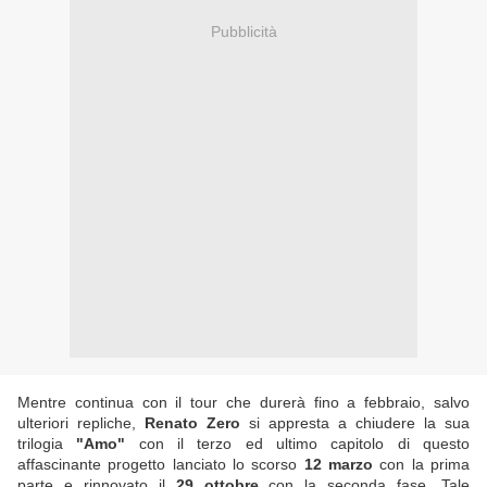
Pubblicità
Mentre continua con il tour che durerà fino a febbraio, salvo
ulteriori repliche,
Renato Zero
si appresta a chiudere la sua
trilogia
"Amo"
con il terzo ed ultimo capitolo di questo
affascinante progetto lanciato lo scorso
12 marzo
con la prima
parte e rinnovato il
29 ottobre
con la seconda fase. Tale