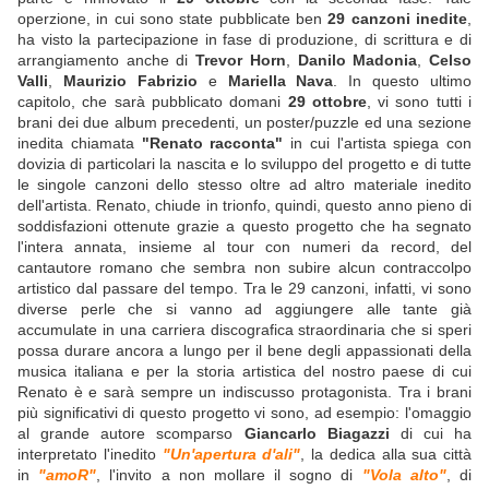
operzione, in cui sono state pubblicate ben
29 canzoni inedite
,
ha visto la partecipazione in fase di produzione, di scrittura e di
arrangiamento anche di
Trevor Horn
,
Danilo Madonia
,
Celso
Valli
,
Maurizio Fabrizio
e
Mariella Nava
. In questo ultimo
capitolo, che sarà pubblicato domani
29 ottobre
, vi sono tutti i
brani dei due album precedenti, un poster/puzzle ed una sezione
inedita chiamata
"Renato racconta"
in cui l'artista spiega con
dovizia di particolari la nascita e lo sviluppo del progetto e di tutte
le singole canzoni dello stesso oltre ad altro materiale inedito
dell'artista. Renato, chiude in trionfo, quindi, questo anno pieno di
soddisfazioni ottenute grazie a questo progetto che ha segnato
l'intera annata, insieme al tour con numeri da record, del
cantautore romano che sembra non subire alcun contraccolpo
artistico dal passare del tempo. Tra le 29 canzoni, infatti, vi sono
diverse perle che si vanno ad aggiungere alle tante già
accumulate in una carriera discografica straordinaria che si speri
possa durare ancora a lungo per il bene degli appassionati della
musica italiana e per la storia artistica del nostro paese di cui
Renato è e sarà sempre un indiscusso protagonista. Tra i brani
più significativi di questo progetto vi sono, ad esempio: l'omaggio
al grande autore scomparso
Giancarlo Biagazzi
di cui ha
interpretato l'inedito
"Un'apertura d'ali"
, la dedica alla sua città
in
"amoR"
, l'invito a non mollare il sogno di
"Vola alto"
, di