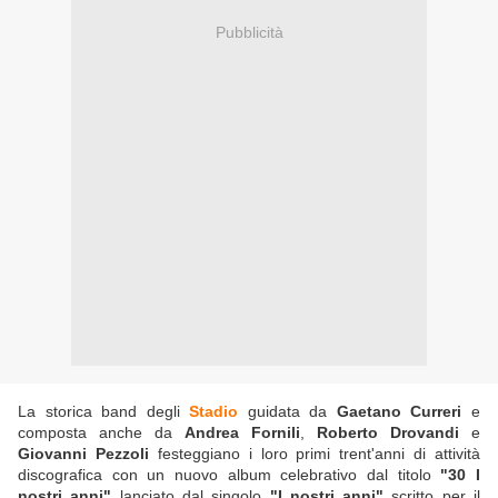
Pubblicità
La storica band degli
Stadio
guidata da
Gaetano Curreri
e
composta anche da
Andrea Fornili
,
Roberto Drovandi
e
Giovanni Pezzoli
festeggiano i loro primi trent'anni di attività
discografica con un nuovo album celebrativo dal titolo
"30 I
nostri anni"
lanciato dal singolo
"I nostri anni"
scritto per il