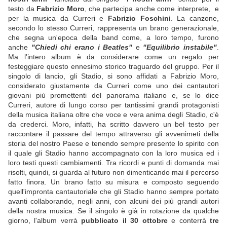
testo da
Fabrizio Moro
, che partecipa anche come interprete, e
per la musica da Curreri e
Fabrizio Foschini
. La canzone,
secondo lo stesso Curreri, rappresenta un brano generazionale,
che segna un'epoca della band come, a loro tempo, furono
anche
"Chiedi chi erano i Beatles"
e
"Equilibrio instabile"
.
Ma l'intero album è da considerare come un regalo per
festeggiare questo ennesimo storico traguardo del gruppo. Per il
singolo di lancio, gli Stadio, si sono affidati a Fabrizio Moro,
considerato giustamente da Curreri come uno dei cantautori
giovani più promettenti del panorama italiano e, se lo dice
Curreri, autore di lungo corso per tantissimi grandi protagonisti
della musica italiana oltre che voce e vera anima degli Stadio, c'è
da crederci. Moro, infatti, ha scritto davvero un bel testo per
raccontare il passare del tempo attraverso gli avvenimeti della
storia del nostro Paese e tenendo sempre presente lo spirito con
il quale gli Stadio hanno accompagnato con la loro musica ed i
loro testi questi cambiamenti. Tra ricordi e punti di domanda mai
risolti, quindi, si guarda al futuro non dimenticando mai il percorso
fatto finora. Un brano fatto su misura e composto seguendo
quell'impronta cantautoriale che gli Stadio hanno sempre portato
avanti collaborando, negli anni, con alcuni dei più grandi autori
della nostra musica. Se il singolo è già in rotazione da qualche
giorno, l'album verrà
pubblicato il 30 ottobre
e conterrà
tre