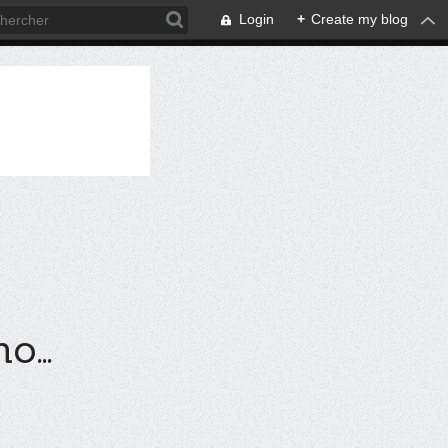
Login
+
Create my blog
...