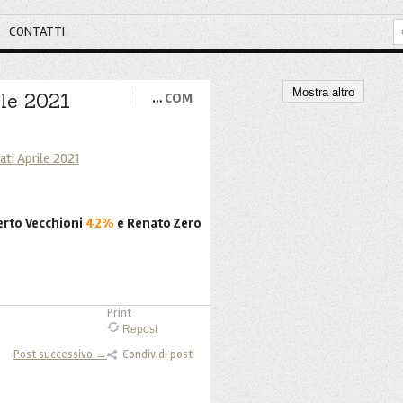
CONTATTI
Mostra altro
ile 2021
…
COM
erto Vecchioni
42%
e Renato Zero
Print
Repost
Post successivo →
Condividi post