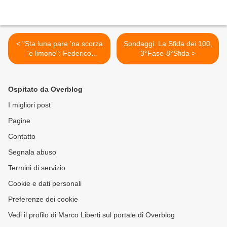
< "Sta luna pare 'na scorza
Sondaggi: La Sfida dei 100,
'e limone": Federico
3°Fase-8°Sfida >
Salvatore rende omaggio
agli Squallor ed alla sua
libertà
Ospitato da Overblog
I migliori post
Pagine
Contatto
Segnala abuso
Termini di servizio
Cookie e dati personali
Preferenze dei cookie
Vedi il profilo di Marco Liberti sul portale di Overblog