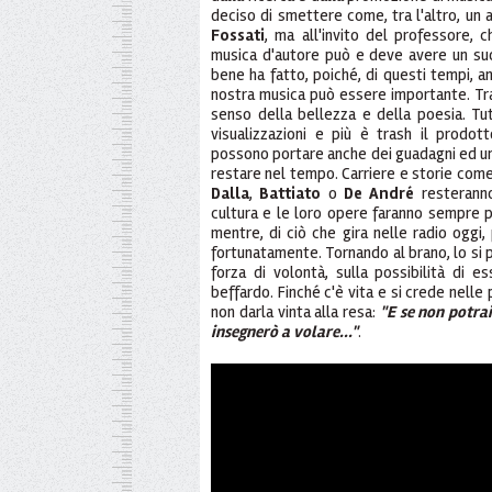
deciso di smettere come, tra l'altro, u
Fossati
, ma all'invito del professore, 
musica d'autore può e deve avere un suo
bene ha fatto, poiché, di questi tempi, an
nostra musica può essere importante. Tra r
senso della bellezza e della poesia. Tutto
visualizzazioni e più è trash il prodott
possono portare anche dei guadagni ed un
restare nel tempo. Carriere e storie come 
Dalla
,
Battiato
o
De André
resterann
cultura e le loro opere faranno sempre p
mentre, di ciò che gira nelle radio oggi
fortunatamente. Tornando al brano, lo si p
forza di volontà, sulla possibilità di e
beffardo. Finché c'è vita e si crede nelle
non darla vinta alla resa:
"E se non potra
insegnerò a volare..."
.