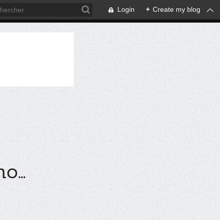
Login
+
Create my blog
...