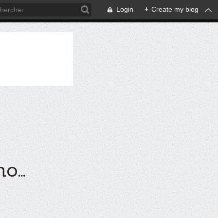
Login
+
Create my blog
...