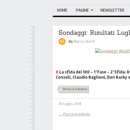
HOME
PAGINE
NEWSLETTER
Sondaggi: Risultati Lug
da
Marco Liberti
X
La sfida dei 100 - 1°Fase - 2°Sfid
Consoli, Claudio Baglioni, Don Backy
Musica Italiana
30 Luglio 2018
← Post precedente