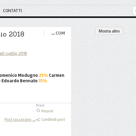
CONTATTI
Mostra altro
lio 2018
…
COM
a: Domenico Modugno
25%
Carmen
 e Edoardo Bennato
15%
Print
Repost
Post successivo →
Condividi post