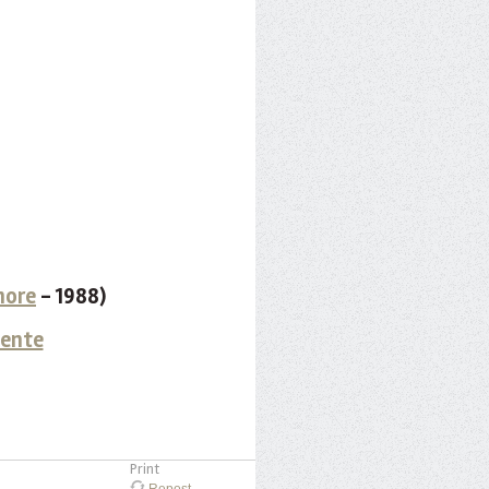
more
- 1988)
dente
Print