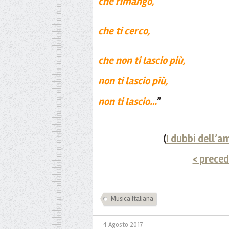
che rimango,
che ti cerco,
che non ti lascio più,
non ti lascio più,
non ti lascio…
”
(
I dubbi dell’a
< prece
Musica Italiana
4 Agosto 2017