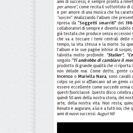
anni di successi, è sempre pronto a rimet
per amore"
, come recita il sottotitolo di
e per amore di una musica che ha caratter
"sorcini"
. Analizzando l'album che present
ripresa da
"Soggetti smarriti"
del
198
collaboratori di sempre e diventa subito 
già testata che produce senza eccessivi s
che va a toccare i temi centrali delle no
tempo, la vita stessa e la morte. Su que
l'album e le sue pagine intrise di sospiri, 
talvolta molto profonde.
"Stalker"
,
"Co
singolo
"Ti andrebbe di cambiare il mo
prodotto di grande qualità che ci riporta 
non delude mai. Come detto, gente
Incenzo
o
Mariella Nava
, sono cavalli
colpo se poi si affiancano ad un genio c
essere eccellente come succede ormai d
questi fuoriclasse. Questo disco celebra 
quindi 50 anni della nostra storia, del no
arte, della nostra vita. Non resta, quin
Renato e augurare, a lui e a tutti noi, che 
anni di nuovi successi.
Auguri Nì!