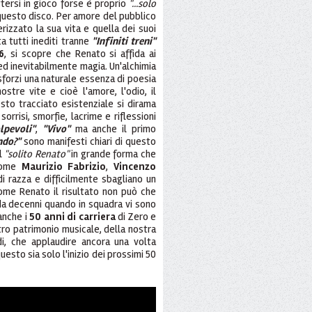
tersi in gioco forse è proprio
"...solo
 questo disco. Per amore del pubblico
izzato la sua vita e quella dei suoi
a tutti inediti tranne
"Infiniti treni"
6
, si scopre che Renato si affida ai
ed inevitabilmente magia. Un'alchimia
forzi una naturale essenza di poesia
stre vite e cioè l'amore, l'odio, il
sto tracciato esistenziale si dirama
sorrisi, smorfie, lacrime e riflessioni
lpevoli"
,
"Vivo"
ma anche il primo
ndo?"
sono manifesti chiari di questo
il
"solito Renato"
in grande forma che
 come
Maurizio Fabrizio
,
Vincenzo
 di razza e difficilmente sbagliano un
ome Renato il risultato non può che
a decenni quando in squadra vi sono
anche i
50 anni di carriera
di Zero e
stro patrimonio musicale, della nostra
di, che applaudire ancora una volta
questo sia solo l'inizio dei prossimi 50