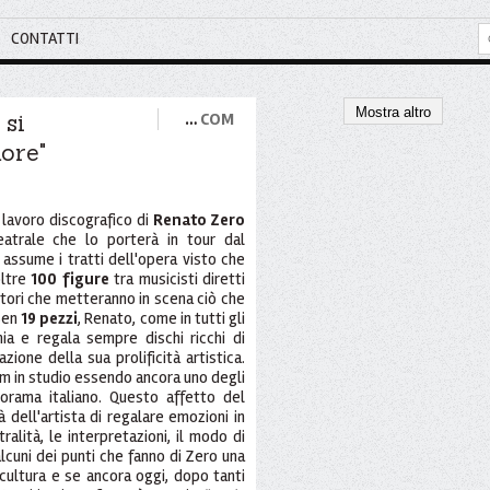
CONTATTI
Mostra altro
 si
…
COM
more"
 lavoro discografico di
Renato Zero
eatrale che lo porterà in tour dal
assume i tratti dell'opera visto che
oltre
100 figure
tra musicisti diretti
tori che metteranno in scena ciò che
Ben
19 pezzi
, Renato, come in tutti gli
mia e regala sempre dischi ricchi di
ione della sua prolificità artistica.
m in studio essendo ancora uno degli
norama italiano. Questo affetto del
 dell'artista di regalare emozioni in
alità, le interpretazioni, il modo di
lcuni dei punti che fanno di Zero una
cultura e se ancora oggi, dopo tanti