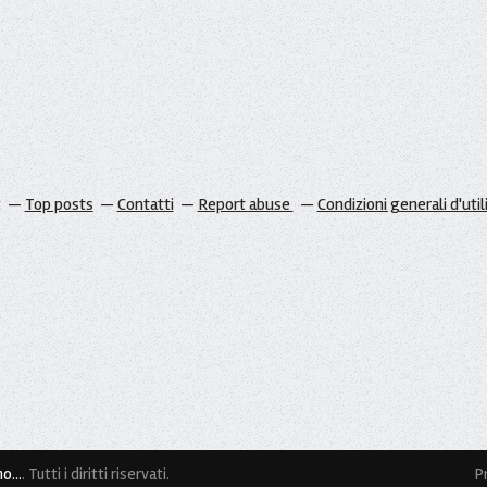
g
Top posts
Contatti
Report abuse
Condizioni generali d'util
o...
. Tutti i diritti riservati.
P