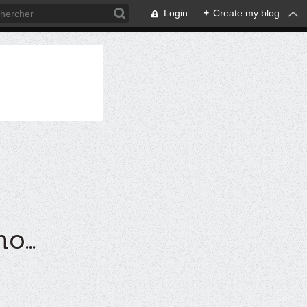
Login
+
Create my blog
...