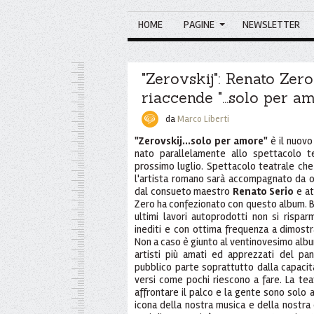
HOME
PAGINE
NEWSLETTER
"Zerovskij": Renato Zero
riaccende "...solo per a
da
Marco Liberti
"Zerovskij...solo per amore"
è il nuovo
nato parallelamente allo spettacolo t
prossimo luglio. Spettacolo teatrale che 
l'artista romano sarà accompagnato da 
dal consueto maestro
Renato Serio
e at
Zero ha confezionato con questo album. 
ultimi lavori autoprodotti non si rispar
inediti e con ottima frequenza a dimostraz
Non a caso è giunto al ventinovesimo albu
artisti più amati ed apprezzati del pa
pubblico parte soprattutto dalla capacità
versi come pochi riescono a fare. La teatr
affrontare il palco e la gente sono solo a
icona della nostra musica e della nostra 