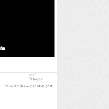
Print
Repost
Post successivo →
Condividi post