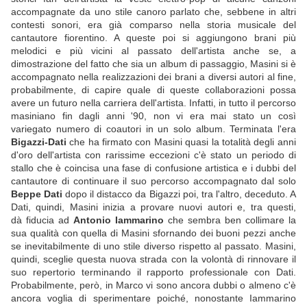
accompagnate da uno stile canoro parlato che, sebbene in altri
contesti sonori, era già comparso nella storia musicale del
cantautore fiorentino. A queste poi si aggiungono brani più
melodici e più vicini al passato dell'artista anche se, a
dimostrazione del fatto che sia un album di passaggio, Masini si è
accompagnato nella realizzazioni dei brani a diversi autori al fine,
probabilmente, di capire quale di queste collaborazioni possa
avere un futuro nella carriera dell'artista. Infatti, in tutto il percorso
masiniano fin dagli anni '90, non vi era mai stato un così
variegato numero di coautori in un solo album. Terminata l'era
Bigazzi-Dati
che ha firmato con Masini quasi la totalità degli anni
d'oro dell'artista con rarissime eccezioni c'è stato un periodo di
stallo che è coincisa una fase di confusione artistica e i dubbi del
cantautore di continuare il suo percorso accompagnato dal solo
Beppe Dati
dopo il distacco da Bigazzi poi, tra l'altro, deceduto. A
Dati, quindi, Masini inizia a provare nuovi autori e, tra questi,
dà fiducia ad
Antonio Iammarino
che sembra ben collimare la
sua qualità con quella di Masini sfornando dei buoni pezzi anche
se inevitabilmente di uno stile diverso rispetto al passato. Masini,
quindi, sceglie questa nuova strada con la volontà di rinnovare il
suo repertorio terminando il rapporto professionale con Dati.
Probabilmente, però, in Marco vi sono ancora dubbi o almeno c'è
ancora voglia di sperimentare poiché, nonostante Iammarino