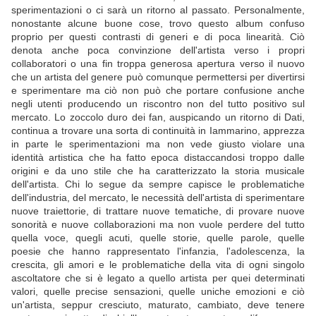
sperimentazioni o ci sarà un ritorno al passato. Personalmente,
nonostante alcune buone cose, trovo questo album confuso
proprio per questi contrasti di generi e di poca linearità. Ciò
denota anche poca convinzione dell'artista verso i propri
collaboratori o una fin troppa generosa apertura verso il nuovo
che un artista del genere può comunque permettersi per divertirsi
e sperimentare ma ciò non può che portare confusione anche
negli utenti producendo un riscontro non del tutto positivo sul
mercato. Lo zoccolo duro dei fan, auspicando un ritorno di Dati,
continua a trovare una sorta di continuità in Iammarino, apprezza
in parte le sperimentazioni ma non vede giusto violare una
identità artistica che ha fatto epoca distaccandosi troppo dalle
origini e da uno stile che ha caratterizzato la storia musicale
dell'artista. Chi lo segue da sempre capisce le problematiche
dell'industria, del mercato, le necessità dell'artista di sperimentare
nuove traiettorie, di trattare nuove tematiche, di provare nuove
sonorità e nuove collaborazioni ma non vuole perdere del tutto
quella voce, quegli acuti, quelle storie, quelle parole, quelle
poesie che hanno rappresentato l'infanzia, l'adolescenza, la
crescita, gli amori e le problematiche della vita di ogni singolo
ascoltatore che si è legato a quello artista per quei determinati
valori, quelle precise sensazioni, quelle uniche emozioni e ciò
un'artista, seppur cresciuto, maturato, cambiato, deve tenere