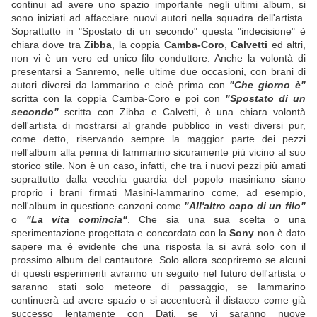
continui ad avere uno spazio importante negli ultimi album, si
sono iniziati ad affacciare nuovi autori nella squadra dell'artista.
Soprattutto in "Spostato di un secondo" questa "indecisione" è
chiara dove tra
Zibba
, la coppia
Camba-Coro
,
Calvetti
ed altri,
non vi è un vero ed unico filo conduttore. Anche la volontà di
presentarsi a Sanremo, nelle ultime due occasioni, con brani di
autori diversi da Iammarino e cioè prima con
"Che giorno è"
scritta con la coppia Camba-Coro e poi con
"Spostato di un
secondo"
scritta con Zibba e Calvetti, è una chiara volontà
dell'artista di mostrarsi al grande pubblico in vesti diversi pur,
come detto, riservando sempre la maggior parte dei pezzi
nell'album alla penna di Iammarino sicuramente più vicino al suo
storico stile. Non è un caso, infatti, che tra i nuovi pezzi più amati
soprattutto dalla vecchia guardia del popolo masiniano siano
proprio i brani firmati Masini-Iammarino come, ad esempio,
nell'album in questione canzoni come
"All'altro capo di un filo"
o
"La vita comincia"
. Che sia una sua scelta o una
sperimentazione progettata e concordata con la
Sony
non è dato
sapere ma è evidente che una risposta la si avrà solo con il
prossimo album del cantautore. Solo allora scopriremo se alcuni
di questi esperimenti avranno un seguito nel futuro dell'artista o
saranno stati solo meteore di passaggio, se Iammarino
continuerà ad avere spazio o si accentuerà il distacco come già
successo lentamente con Dati, se vi saranno nuove