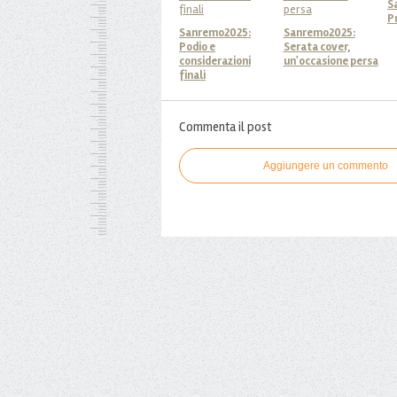
S
P
Sanremo2025:
Sanremo2025:
Podio e
Serata cover,
considerazioni
un'occasione persa
finali
Commenta il post
Aggiungere un commento