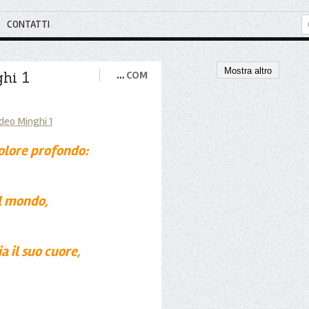
CONTATTI
Mostra altro
hi 1
…
COM
dolore profondo:
l mondo,
a il suo cuore,