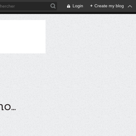
Login
+
Create my blog
...