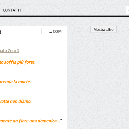
CONTATTI
Mostra altro
3
…
COM
o soffia più forte,
rprenda la morte.
 volte non diamo,
amente un fiore una domenica...
"