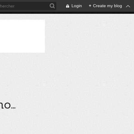
Login
+
Create my blog
...