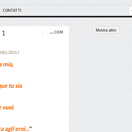
CONTATTI
Mostra altro
 1
…
COM
a mia,
ue tu sia
 vuoi,
 agli eroi...
"