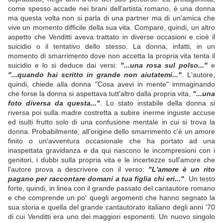
come spesso accade nei brani dell'artista romano, è una donna
ma questa volta non si parla di una partner ma di un'amica che
vive un momento difficile della sua vita. Compare, quindi, un altro
aspetto che Venditti aveva trattato in diverse occasioni e cioè il
suicidio o il tentativo dello stesso. La donna, infatti, in un
momento di smarrimento dove non accetta la propria vita tenta il
suicidio e lo si deduce dai versi:
"...una rosa sul polso..."
e
"...quando hai scritto in grande non aiutatemi..."
. L'autore,
quindi, chiede alla donna "Cosa avevi in mente" immaginando
che forse la donna si aspettava tutt'altro dalla propria vita,
"...una
foto diversa da questa..."
. Lo stato instabile della donna si
riversa poi sulla madre costretta a subire inerme inguste accuse
ed isulti frutto solo di una confusione mentale in cui si trova la
donna. Probabilmente, all'origine dello smarrimento c'è un amore
finito o un'avventura occasionale che ha portato ad una
inaspettata gravidanza e da qui nascono le incompresioni con i
genitori, i dubbi sulla propria vita e le incertezze sull'amore che
l'autore prova a descrivere con il verso:
"L'amore è un rito
pagano per raccontare domani a tua figlia chi eri..."
. Un testo
forte, quindi, in linea con il grande passato del cantautore romano
e che comprende un po' quegli argomenti che hanno segnato la
sua storia e quella del grande cantautorato italiano degli anni '70
di cui Venditti era uno dei maggiori esponenti. Un nuovo singolo