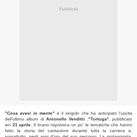
Pubblicità
"Cosa avevi in mente"
è il singolo che ha anticipato l'uscita
dell'ultimo album di
Antonello Venditti
,
"Tortuga"
, pubblicato
ieri
21 aprile
. Il brano rispolvera un po' le tematiche che hanno
fatto la storia del cantautore durante tutta la carriera e,
soprattutto, negli anni d'oro del suo percorso. La protagonista,